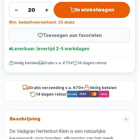
−
+
In winkelwagen
Min. bestelhoeveelheid: 20 stuks
Toevoegen aan favorieten
Leverbaar: levertijd 2-5 werkdagen
Veilig betalen
Gratis v.a. €70*
14 dagen retour
Gratis verzending v.a. €70*
Veilig betalen
14 dagen retour
VISA
Bancontact
iDEAL
Beschrijving
De Vadigran Hertenbot Klein is een natuurlijke
kauwsnack voor honden, afkomstig van het merk