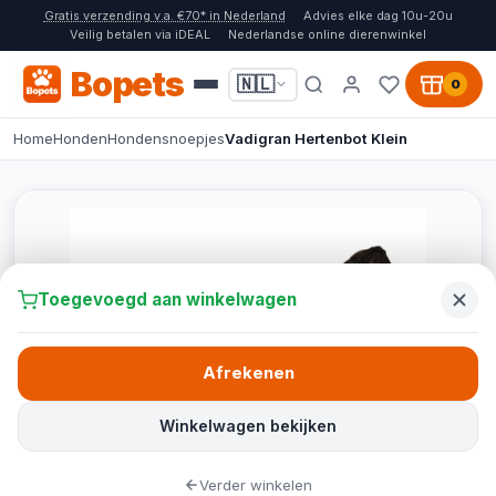
Gratis verzending v.a. €70* in Nederland
Advies elke dag 10u-20u
Veilig betalen via iDEAL
Nederlandse online dierenwinkel
Bopets
🇳🇱
0
Home
Honden
Hondensnoepjes
Vadigran Hertenbot Klein
Toegevoegd aan winkelwagen
Afrekenen
Winkelwagen bekijken
Verder winkelen