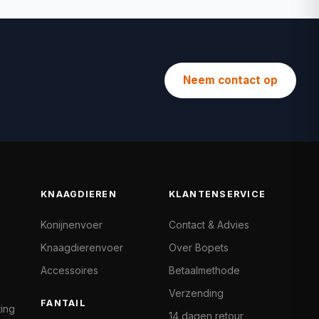
Neem contact op
KNAAGDIEREN
KLANTENSERVICE
Konijnenvoer
Contact & Advies
Knaagdierenvoer
Over Bopets
Accessoires
Betaalmethode
Verzending
FANTAIL
ting
14 dagen retour