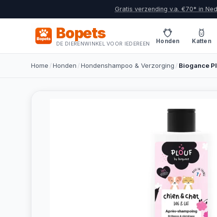
Gratis verzending v.a. €70* in Ne
Bopets
Honden
Katten
DE DIERENWINKEL VOOR IEDEREEN
Home
/
Honden
/
Hondenshampoo & Verzorging
/
Biogance Pl