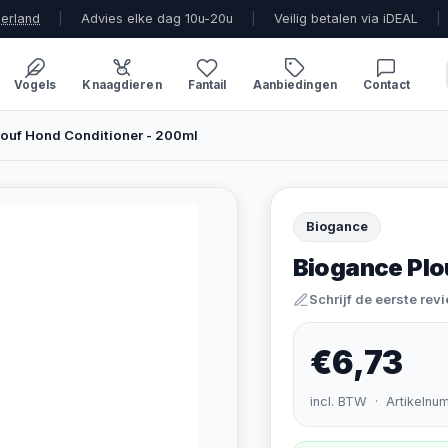
derland
|
Advies elke dag 10u-20u
|
Veilig betalen via iDEAL
|
Vogels
Knaagdieren
Fantail
Aanbiedingen
Contact
ouf Hond Conditioner - 200ml
Biogance
Biogance Plo
Schrijf de eerste rev
€6,73
incl. BTW · Artikelnu