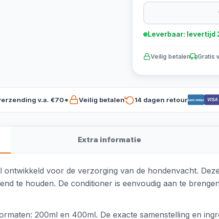
Leverbaar: levertij
Veilig betalen
Gratis 
verzending v.a. €70*
Veilig betalen
14 dagen retour
VISA
Bancontact
Extra informatie
al ontwikkeld voor de verzorging van de hondenvacht. Deze
anzend te houden. De conditioner is eenvoudig aan te bren
formaten: 200ml en 400ml. De exacte samenstelling en ingred