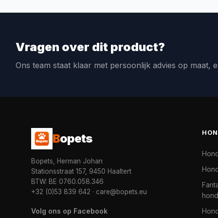
Vragen over dit product?
Ons team staat klaar met persoonlijk advies op maat, e
HON
B
opets
Hon
Bopets, Herman Johan
Hond
Stationsstraat 157, 9450 Haaltert
BTW: BE 0760.058.346
Fanta
+32 (0)53 839 642
·
care@bopets.eu
hon
Volg ons op Facebook
Hon