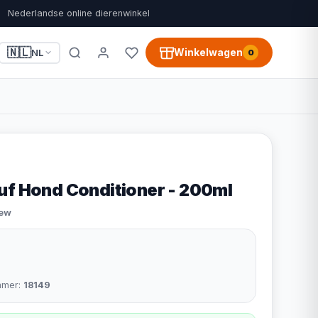
Nederlandse online dierenwinkel
🇳🇱
Winkelwagen
NL
0
uf Hond Conditioner - 200ml
iew
mmer:
18149