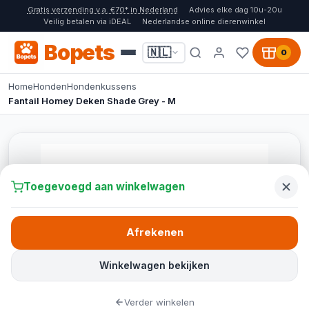
Gratis verzending v.a. €70* in Nederland
Advies elke dag 10u-20u
Veilig betalen via iDEAL
Nederlandse online dierenwinkel
Bopets
🇳🇱
0
Home
Honden
Hondenkussens
Fantail Homey Deken Shade Grey - M
Toegevoegd aan winkelwagen
Afrekenen
Winkelwagen bekijken
Verder winkelen