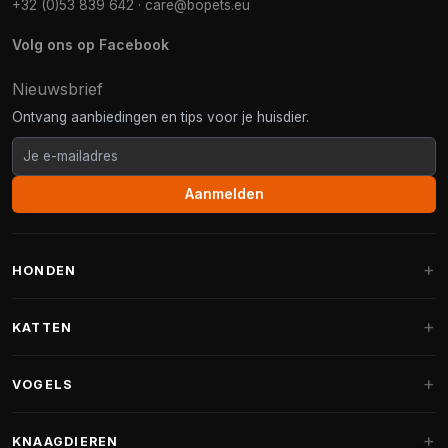
+32 (0)53 839 642
·
care@bopets.eu
Volg ons op Facebook
Nieuwsbrief
Ontvang aanbiedingen en tips voor je huisdier.
Aanmelden
HONDEN
Hondenmanden
KATTEN
Hondenkussens
Krabpalen
VOGELS
Fantail hondenmanden
Krabpaal grote katten
Hondenvoer
Parkieten
KNAAGDIEREN