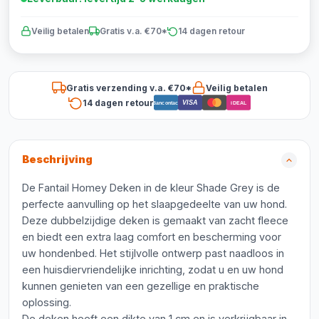
Veilig betalen
Gratis v.a. €70*
14 dagen retour
Gratis verzending v.a. €70*
Veilig betalen
14 dagen retour
VISA
Bancontact
iDEAL
Beschrijving
De Fantail Homey Deken in de kleur Shade Grey is de
perfecte aanvulling op het slaapgedeelte van uw hond.
Deze dubbelzijdige deken is gemaakt van zacht fleece
en biedt een extra laag comfort en bescherming voor
uw hondenbed. Het stijlvolle ontwerp past naadloos in
een huisdiervriendelijke inrichting, zodat u en uw hond
kunnen genieten van een gezellige en praktische
oplossing.
De deken heeft een dikte van 1 cm en is verkrijgbaar in