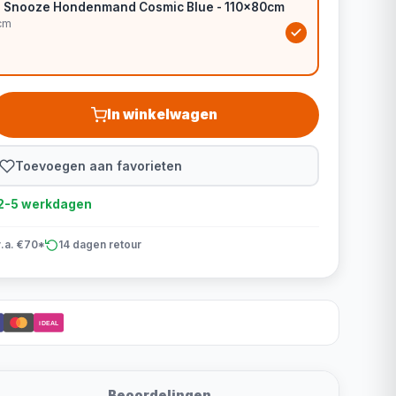
in Snooze Hondenmand Cosmic Blue - 110x80cm
cm
In winkelwagen
Toevoegen aan favorieten
d 2-5 werkdagen
v.a. €70*
14 dagen retour
iDEAL
Beoordelingen