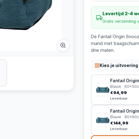
Levertijd 2-4 
Gratis verzending 
De Fantail Origin Sno
mand met traagschuim,
drie maten.
Kies je uitvoering
Fantail Orig
Blauw · 60x50
€94,99
Leverbaar
Fantail Orig
Blauw · 80x60
€144,99
Leverbaar