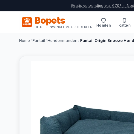
Gratis verzending v.a. €70* in Ne
Bopets
Honden
Katten
DE DIERENWINKEL VOOR IEDEREEN
Home
/
Fantail
/
Hondenmanden
/
Fantail Origin Snooze Ho