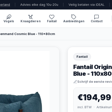
derland
|
Advies elke dag 10u-20u
|
Veilig betalen via iDEAL
|
Vogels
Knaagdieren
Fantail
Aanbiedingen
Contact
ndenmand Cosmic Blue - 110x80cm
Fantail
Fantail Orig
Blue - 110x8
Schrijf de eerste rev
€194,99
incl. BTW · Artikelnu