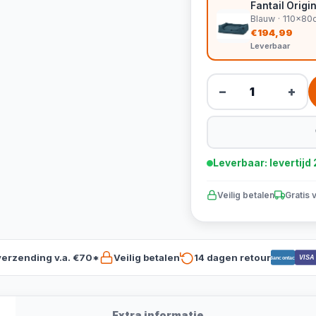
Fantail Orig
Blauw · 110x80
€194,99
Leverbaar
−
+
Leverbaar: levertij
Veilig betalen
Gratis 
verzending v.a. €70*
Veilig betalen
14 dagen retour
VISA
Bancontact
Extra informatie