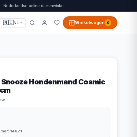
Nederlandse online dierenwinkel
🇳🇱
Winkelwagen
NL
0
in Snooze Hondenmand Cosmic
0cm
iew
mmer:
14671