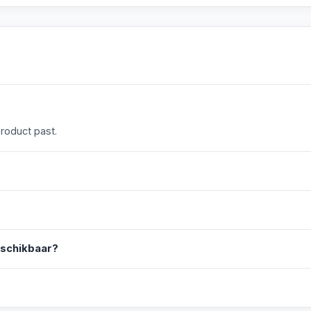
product past.
eschikbaar?