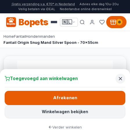
Gratis verzending v.a. €70* in Nederland
Advies elke dag 10u-20u
Veilig betalen via iDEAL
Nederlandse online dierenwinkel
Bopets
🇳🇱
0
Home
Fantail
Hondenmanden
Fantail Origin Snug Mand Silver Spoon - 70x55cm
Toegevoegd aan winkelwagen
Afrekenen
Winkelwagen bekijken
Verder winkelen