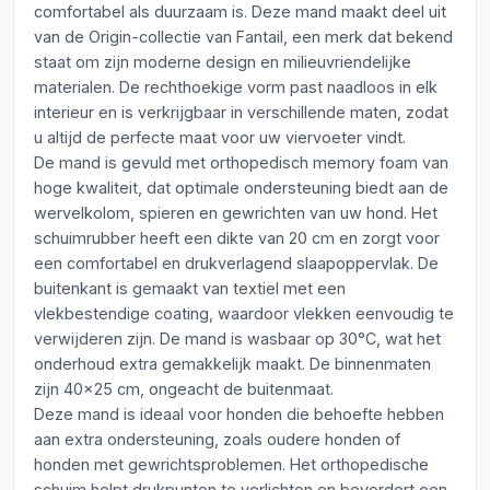
comfortabel als duurzaam is. Deze mand maakt deel uit
van de Origin-collectie van Fantail, een merk dat bekend
staat om zijn moderne design en milieuvriendelijke
materialen. De rechthoekige vorm past naadloos in elk
interieur en is verkrijgbaar in verschillende maten, zodat
u altijd de perfecte maat voor uw viervoeter vindt.
De mand is gevuld met orthopedisch memory foam van
hoge kwaliteit, dat optimale ondersteuning biedt aan de
wervelkolom, spieren en gewrichten van uw hond. Het
schuimrubber heeft een dikte van 20 cm en zorgt voor
een comfortabel en drukverlagend slaapoppervlak. De
buitenkant is gemaakt van textiel met een
vlekbestendige coating, waardoor vlekken eenvoudig te
verwijderen zijn. De mand is wasbaar op 30°C, wat het
onderhoud extra gemakkelijk maakt. De binnenmaten
zijn 40x25 cm, ongeacht de buitenmaat.
Deze mand is ideaal voor honden die behoefte hebben
aan extra ondersteuning, zoals oudere honden of
honden met gewrichtsproblemen. Het orthopedische
schuim helpt drukpunten te verlichten en bevordert een