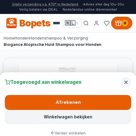
Gratis verzending v.a. €70* in Nederland
Advies elke dag 10u-20u
Veilig betalen via iDEAL
Nederlandse online dierenwinkel
Bopets
🇳🇱
0
Home
Honden
Hondenshampoo & Verzorging
Biogance Atopische Huid Shampoo voor Honden
Toegevoegd aan winkelwagen
Afrekenen
Winkelwagen bekijken
Verder winkelen