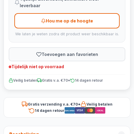
leverbaar
Hou me op de hoogte
We laten je weten zodra dit product weer beschikbaar is.
Toevoegen aan favorieten
Tijdelijk niet op voorraad
Veilig betalen
Gratis v.a. €70*
14 dagen retour
Gratis verzending v.a. €70*
Veilig betalen
14 dagen retour
VISA
Bancontact
iDEAL