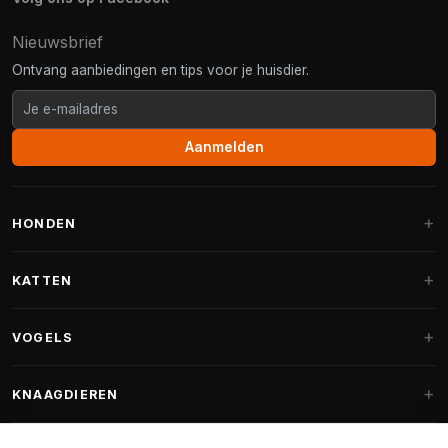
Nieuwsbrief
Ontvang aanbiedingen en tips voor je huisdier.
Aanmelden
HONDEN
Hondenmanden
KATTEN
Hondenkussens
Krabpalen
VOGELS
Fantail hondenmanden
Krabpaal grote katten
Hondenvoer
Parkieten
KNAAGDIEREN
Krabpalen voor Maine Coon
Hondensnoepjes & Snacks
Vogelvoer binnenvogels
Krabpaal onderdelen
Konijnenvoer