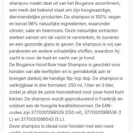
shampoo maakt deel uit van het Biogance assortiment,
een merk dat bekend staat om zijn hoogwaardige,
diervriendelijke producten. De shampoo is 100% vegan
en bevat 98% natuurlijke ingrediënten, waaronder
citroen, salie en heermoes. Deze natuurlijke extracten
werken samen om de vacht te versterken, te zuiveren
en een gezonde glans te geven. De shampoo is vrij van
parabenen en andere schadelijke stoffen, waardoor hij
zacht is voor de huid en vacht van je hond.
De Biogance Hond Ruw Haar Shampoo is geschikt voor
honden van alle leeftijden en is gemakkelijk aan te
brengen dankzij de handige flip-top dop. De shampoo is
verkrijgbaar in drie formaten: 250 ml, 1 liter en 5 liter,
zodat je altijd de juiste hoeveelheid voor jouw hond kunt
kiezen. De shampoo wordt geproduceerd in Frankrijk en
voldoet aan de hoogste kwaliteitsnormen. De EAN-
codes zijn 3770001288529 (250 ml), 3770001288536 (1
L) en 3770001288543 (5 L).
Deze shampoo is ideaal voor honden met een ruwe
vacht, zoals terriërs en andere rassen met een