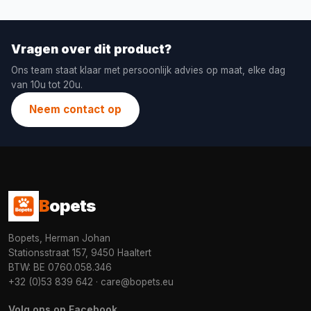
Vragen over dit product?
Ons team staat klaar met persoonlijk advies op maat, elke dag
van 10u tot 20u.
Neem contact op
B
opets
Bopets, Herman Johan
Stationsstraat 157, 9450 Haaltert
BTW: BE 0760.058.346
+32 (0)53 839 642
·
care@bopets.eu
Volg ons op Facebook