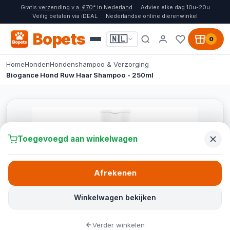
Gratis verzending v.a. €70* in Nederland
Advies elke dag 10u-20u
Veilig betalen via iDEAL
Nederlandse online dierenwinkel
Bopets
🇳🇱
0
Home
Honden
Hondenshampoo & Verzorging
Biogance Hond Ruw Haar Shampoo - 250ml
Toegevoegd aan winkelwagen
Afrekenen
Winkelwagen bekijken
Verder winkelen