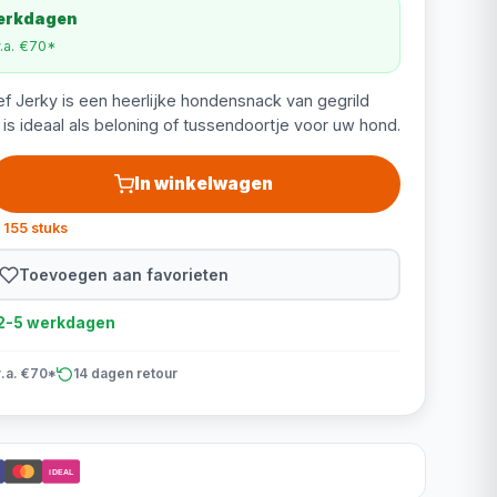
werkdagen
v.a. €70*
ef Jerky is een heerlijke hondensnack van gegrild
is ideaal als beloning of tussendoortje voor uw hond.
In winkelwagen
 155 stuks
Toevoegen aan favorieten
d 2-5 werkdagen
v.a. €70*
14 dagen retour
iDEAL