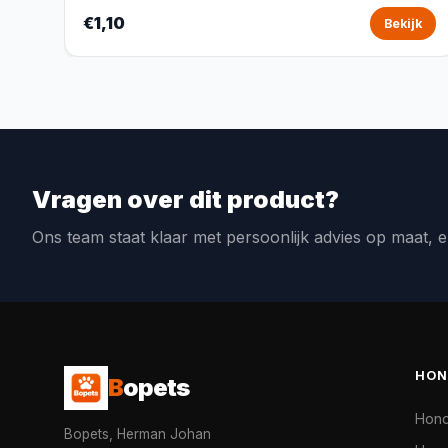
€1,10
Bekijk
Vragen over dit product?
Ons team staat klaar met persoonlijk advies op maat, e
HON
B
opets
Hon
Bopets, Herman Johan