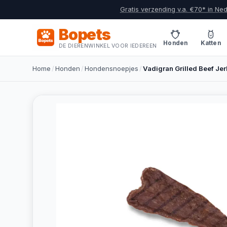
Gratis verzending v.a. €70* in Ne
Bopets
Honden
Katten
DE DIERENWINKEL VOOR IEDEREEN
Home
/
Honden
/
Hondensnoepjes
/
Vadigran Grilled Beef J