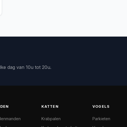
lke dag van 10u tot 20u.
DEN
KATTEN
VOGELS
denmanden
Krabpalen
Parkieten