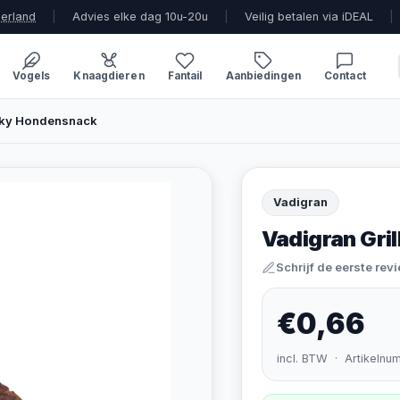
derland
|
Advies elke dag 10u-20u
|
Veilig betalen via iDEAL
|
Vogels
Knaagdieren
Fantail
Aanbiedingen
Contact
erky Hondensnack
Vadigran
Vadigran Gri
Schrijf de eerste rev
€0,66
incl. BTW · Artikelnu