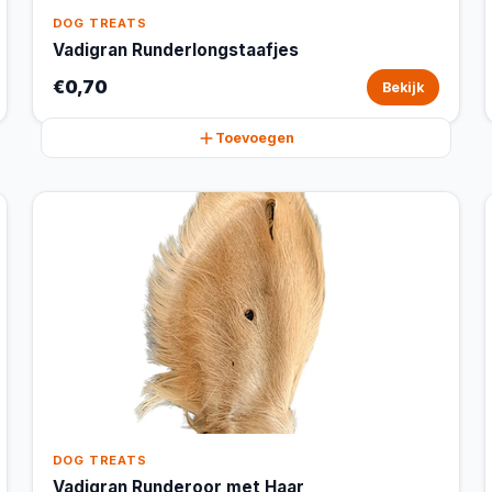
DOG TREATS
Vadigran Runderlongstaafjes
€0,70
Bekijk
Toevoegen
DOG TREATS
Vadigran Runderoor met Haar