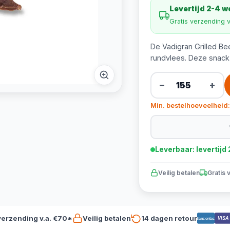
Levertijd 2-4 
Gratis verzending 
De Vadigran Grilled Be
rundvlees. Deze snack 
−
+
Min. bestelhoeveelheid:
Leverbaar: levertij
Veilig betalen
Gratis 
verzending v.a. €70*
Veilig betalen
14 dagen retour
VISA
Bancontact