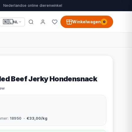
Nederlandse online dierenwinkel
🇳🇱
Winkelwagen
NL
0
lled Beef Jerky Hondensnack
iew
mmer:
18950
· €33,00/kg