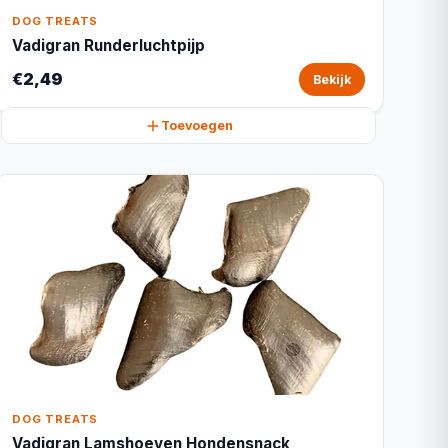
DOG TREATS
Vadigran Runderluchtpijp
€2,49
Bekijk
Toevoegen
DOG TREATS
Vadigran Lamshoeven Hondensnack