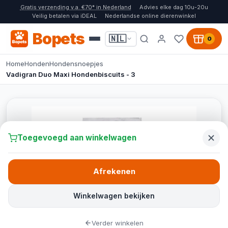
Gratis verzending v.a. €70* in Nederland
Advies elke dag 10u-20u
Veilig betalen via iDEAL
Nederlandse online dierenwinkel
Bopets
🇳🇱
0
Home
Honden
Hondensnoepjes
Vadigran Duo Maxi Hondenbiscuits - 3
Toegevoegd aan winkelwagen
Afrekenen
Winkelwagen bekijken
Verder winkelen