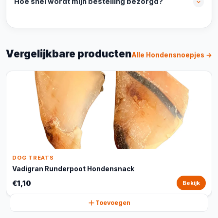
Hoe snel wordt mijn bestelling bezorgd?
Vergelijkbare producten
Alle Hondensnoepjes →
DOG TREATS
Vadigran Runderpoot Hondensnack
€1,10
Bekijk
Toevoegen