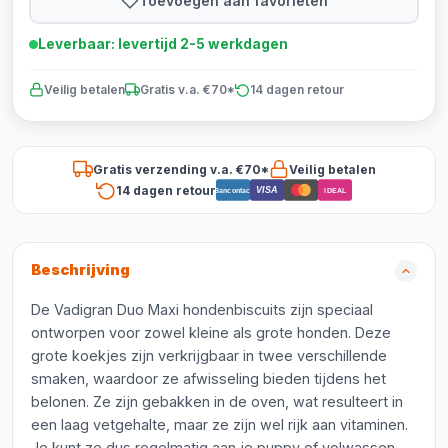
Toevoegen aan favorieten
Leverbaar: levertijd 2-5 werkdagen
Veilig betalen
Gratis v.a. €70*
14 dagen retour
Gratis verzending v.a. €70*
Veilig betalen
14 dagen retour
VISA
Bancontact
iDEAL
Beschrijving
De Vadigran Duo Maxi hondenbiscuits zijn speciaal
ontworpen voor zowel kleine als grote honden. Deze
grote koekjes zijn verkrijgbaar in twee verschillende
smaken, waardoor ze afwisseling bieden tijdens het
belonen. Ze zijn gebakken in de oven, wat resulteert in
een laag vetgehalte, maar ze zijn wel rijk aan vitaminen.
Je kunt ze dus regelmatig aan je puppy of volwassen