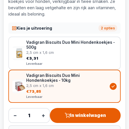
koekjes voor honden, verkrijgbaar in twee smaken. Ze
bevatten een laag vetgehalte en zijn rijk aan vitaminen,
ideaal als beloning.
Kies je uitvoering
2 opties
Vadigran Biscuits Duo Mini Hondenkoekjes -
500g
2,5 cm x 1,6 cm
€3,31
Leverbaar
Vadigran Biscuits Duo Mini
Hondenkoekjes - 10kg
2,5 cm x 1,6 cm
€73,85
Leverbaar
−
+
In winkelwagen