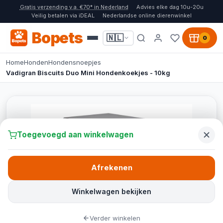
Gratis verzending v.a. €70* in Nederland
Advies elke dag 10u-20u
Veilig betalen via iDEAL
Nederlandse online dierenwinkel
Bopets
🇳🇱
0
Home
Honden
Hondensnoepjes
Vadigran Biscuits Duo Mini Hondenkoekjes - 10kg
Toegevoegd aan winkelwagen
Afrekenen
Winkelwagen bekijken
Verder winkelen