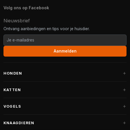
Volg ons op Facebook
Nieuwsbrief
Ontvang aanbiedingen en tips voor je huisdier.
Aanmelden
HONDEN
Hondenmanden
KATTEN
Hondenkussens
Krabpalen
VOGELS
Fantail hondenmanden
Krabpaal grote katten
Hondenvoer
Parkieten
KNAAGDIEREN
Krabpalen voor Maine Coon
Hondensnoepjes & Snacks