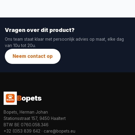
Vragen over dit product?
Ons team staat klaar met persoonlijk advies op maat, elke dag
van 10u tot 20u.
Neem contact op
B
opets
Bopets, Herman Johan
Stationsstraat 157, 9450 Haaltert
BTW: BE 0760.058.346
+32 (0)53 839 642
·
care@bopets.eu