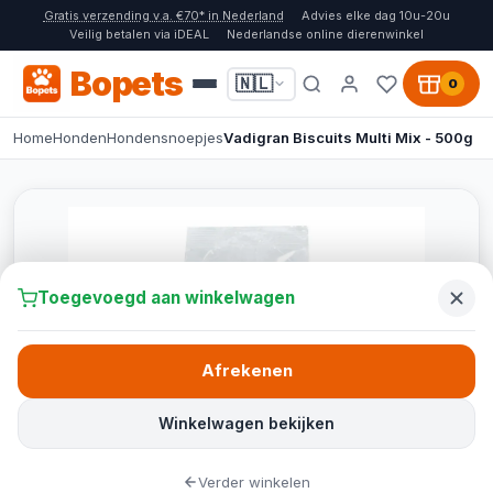
Gratis verzending v.a. €70* in Nederland
Advies elke dag 10u-20u
Veilig betalen via iDEAL
Nederlandse online dierenwinkel
Bopets
🇳🇱
0
Home
Honden
Hondensnoepjes
Vadigran Biscuits Multi Mix - 500g
Toegevoegd aan winkelwagen
Afrekenen
Winkelwagen bekijken
Verder winkelen