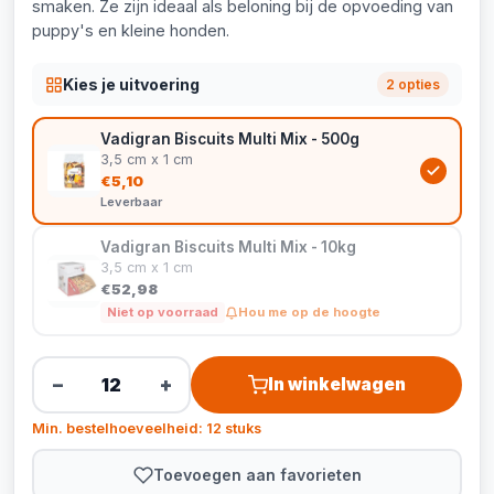
smaken. Ze zijn ideaal als beloning bij de opvoeding van
puppy's en kleine honden.
Kies je uitvoering
2 opties
Vadigran Biscuits Multi Mix - 500g
3,5 cm x 1 cm
€5,10
Leverbaar
Vadigran Biscuits Multi Mix - 10kg
3,5 cm x 1 cm
€52,98
Niet op voorraad
Hou me op de hoogte
−
+
In winkelwagen
Min. bestelhoeveelheid: 12 stuks
Toevoegen aan favorieten