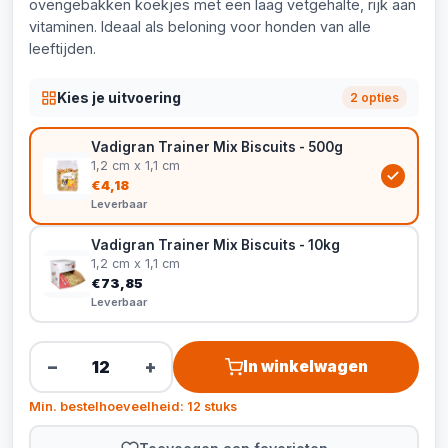
ovengebakken koekjes met een laag vetgehalte, rijk aan
vitaminen. Ideaal als beloning voor honden van alle
leeftijden.
Kies je uitvoering
2 opties
Vadigran Trainer Mix Biscuits - 500g
1,2 cm x 1,1 cm
€4,18
Leverbaar
Vadigran Trainer Mix Biscuits - 10kg
1,2 cm x 1,1 cm
€73,85
Leverbaar
−
+
In winkelwagen
Min. bestelhoeveelheid: 12 stuks