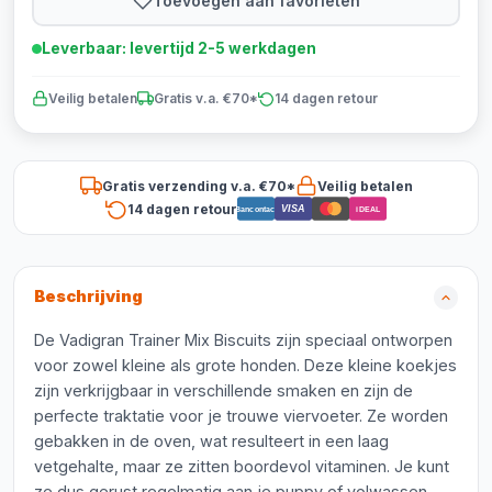
Toevoegen aan favorieten
Leverbaar: levertijd 2-5 werkdagen
Veilig betalen
Gratis v.a. €70*
14 dagen retour
Gratis verzending v.a. €70*
Veilig betalen
14 dagen retour
VISA
Bancontact
iDEAL
Beschrijving
De Vadigran Trainer Mix Biscuits zijn speciaal ontworpen
voor zowel kleine als grote honden. Deze kleine koekjes
zijn verkrijgbaar in verschillende smaken en zijn de
perfecte traktatie voor je trouwe viervoeter. Ze worden
gebakken in de oven, wat resulteert in een laag
vetgehalte, maar ze zitten boordevol vitaminen. Je kunt
ze dus gerust regelmatig aan je puppy of volwassen