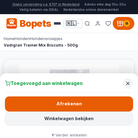
Gratis verzending v.a. €70* in Nederland
Advies elke dag 10u-20u
Veilig betalen via iDEAL
Nederlandse online dierenwinkel
Bopets
🇳🇱
0
Home
Honden
Hondensnoepjes
Vadigran Trainer Mix Biscuits - 500g
Toegevoegd aan winkelwagen
Afrekenen
Winkelwagen bekijken
Verder winkelen