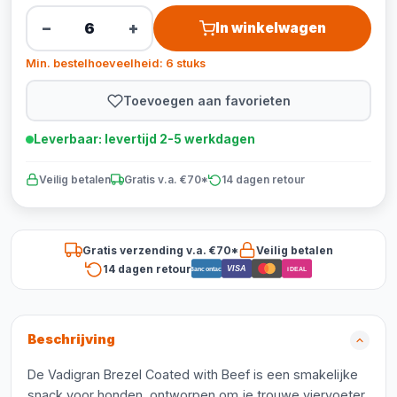
−
+
In winkelwagen
Min. bestelhoeveelheid: 6 stuks
Toevoegen aan favorieten
Leverbaar: levertijd 2-5 werkdagen
Veilig betalen
Gratis v.a. €70*
14 dagen retour
Gratis verzending v.a. €70*
Veilig betalen
14 dagen retour
VISA
Bancontact
iDEAL
Beschrijving
De Vadigran Brezel Coated with Beef is een smakelijke
snack voor honden, ontworpen om je trouwe viervoeter