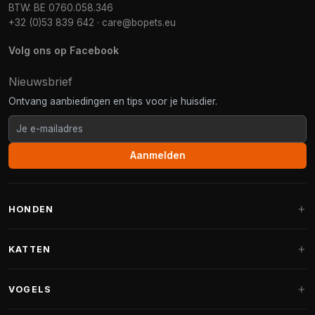
BTW: BE 0760.058.346
+32 (0)53 839 642
·
care@bopets.eu
Volg ons op Facebook
Nieuwsbrief
Ontvang aanbiedingen en tips voor je huisdier.
Aanmelden
HONDEN
Hondenmanden
KATTEN
Hondenkussens
Krabpalen
VOGELS
Fantail hondenmanden
Krabpaal grote katten