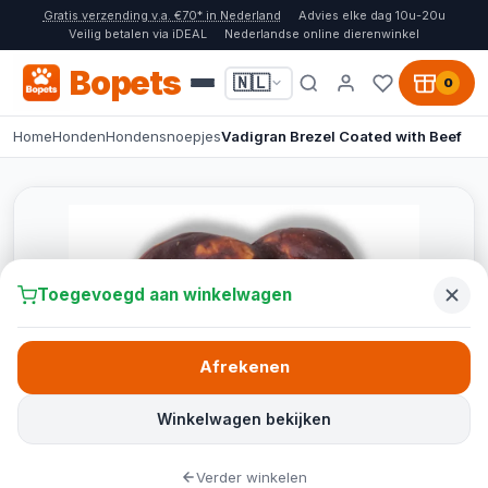
Gratis verzending v.a. €70* in Nederland
Advies elke dag 10u-20u
Veilig betalen via iDEAL
Nederlandse online dierenwinkel
Bopets
🇳🇱
0
Home
Honden
Hondensnoepjes
Vadigran Brezel Coated with Beef
Toegevoegd aan winkelwagen
Afrekenen
Winkelwagen bekijken
Verder winkelen