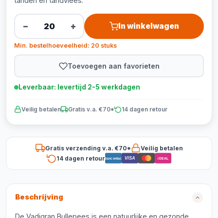
tanden en tandvlees.
−
+
In winkelwagen
Min. bestelhoeveelheid: 20 stuks
Toevoegen aan favorieten
Leverbaar: levertijd 2-5 werkdagen
Veilig betalen
Gratis v.a. €70*
14 dagen retour
Gratis verzending v.a. €70*
Veilig betalen
14 dagen retour
VISA
Bancontact
iDEAL
Beschrijving
De Vadigran Bullepees is een natuurlijke en gezonde