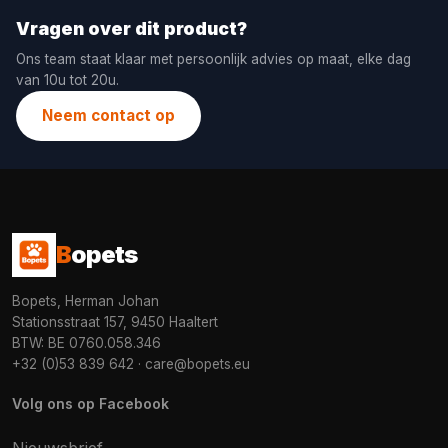
Vragen over dit product?
Ons team staat klaar met persoonlijk advies op maat, elke dag
van 10u tot 20u.
Neem contact op
B
opets
Bopets, Herman Johan
Stationsstraat 157, 9450 Haaltert
BTW: BE 0760.058.346
+32 (0)53 839 642
·
care@bopets.eu
Volg ons op Facebook