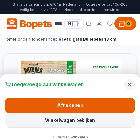
Gratis verzending v.a. €70* in Nederland
Advies elke dag 10u-20u
Veilig betalen via iDEAL
Nederlandse online dierenwinkel
Bopets
🇳🇱
0
Home
Honden
Hondensnoepjes
Vadigran Bullepees 13 cm
Toegevoegd aan winkelwagen
Afrekenen
Winkelwagen bekijken
Verder winkelen