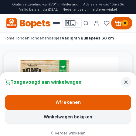
Gratis verzending v.a. €70* in Nederland
Advies elke dag 10u-20u
Veilig betalen via iDEAL
Nederlandse online dierenwinkel
Bopets
🇳🇱
0
Home
Honden
Hondensnoepjes
Vadigran Bullepees 60 cm
Toegevoegd aan winkelwagen
Afrekenen
Winkelwagen bekijken
Verder winkelen