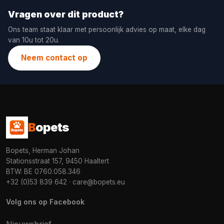
Vragen over dit product?
Ons team staat klaar met persoonlijk advies op maat, elke dag
van 10u tot 20u.
Neem contact op
B
opets
Bopets, Herman Johan
Stationsstraat 157, 9450 Haaltert
BTW: BE 0760.058.346
+32 (0)53 839 642
·
care@bopets.eu
Volg ons op Facebook