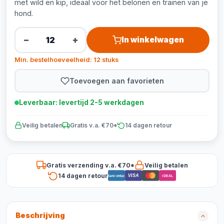
met wild en kip, ideaal voor het belonen en trainen van je
hond.
−
+
In winkelwagen
Min. bestelhoeveelheid: 12 stuks
Toevoegen aan favorieten
Leverbaar: levertijd 2-5 werkdagen
Veilig betalen
Gratis v.a. €70*
14 dagen retour
Gratis verzending v.a. €70*
Veilig betalen
14 dagen retour
VISA
Bancontact
iDEAL
Beschrijving