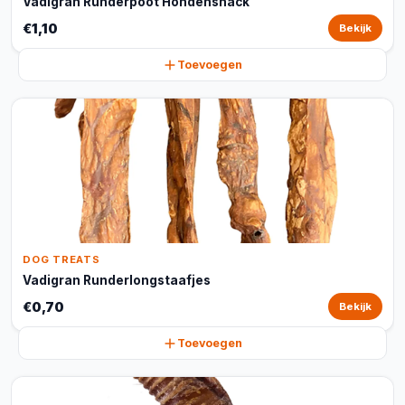
Vadigran Runderpoot Hondensnack
€1,10
Bekijk
Toevoegen
DOG TREATS
Vadigran Runderlongstaafjes
€0,70
Bekijk
Toevoegen