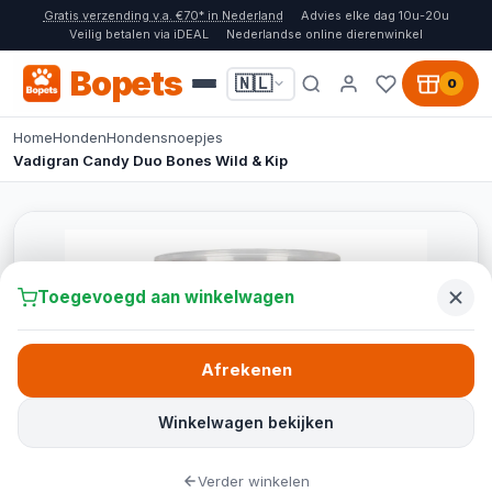
Gratis verzending v.a. €70* in Nederland
Advies elke dag 10u-20u
Veilig betalen via iDEAL
Nederlandse online dierenwinkel
Bopets
🇳🇱
0
Home
Honden
Hondensnoepjes
Vadigran Candy Duo Bones Wild & Kip
Toegevoegd aan winkelwagen
Afrekenen
Winkelwagen bekijken
Verder winkelen