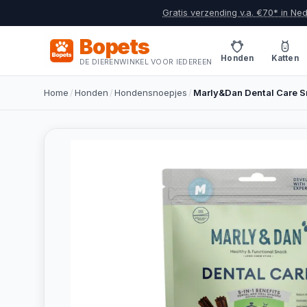
Gratis verzending v.a. €70* in Ne
Bopets
Honden
Katten
DE DIERENWINKEL VOOR IEDEREEN
Home
/
Honden
/
Hondensnoepjes
/
Marly&Dan Dental Care 