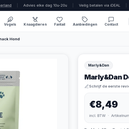
derland
|
Advies elke dag 10u-20u
|
Veilig betalen via iDEAL
|
Vogels
Knaagdieren
Fantail
Aanbiedingen
Contact
Snack Hond
Marly&Dan
Marly&Dan D
Schrijf de eerste rev
€8,49
incl. BTW · Artikelnu