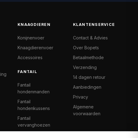
KNAAGDIEREN
KLANTENSERVICE
Konijnenvoer
Contact & Advies
Knaagdierenvoer
Over Bopets
Accessoires
Betaalmethode
Verzending
FANTAIL
ting
14 dagen retour
Fantail
Aanbiedingen
hondenmanden
Privacy
Fantail
Algemene
hondenkussens
voorwaarden
Fantail
vervanghoezen
Cat Climb Fantail