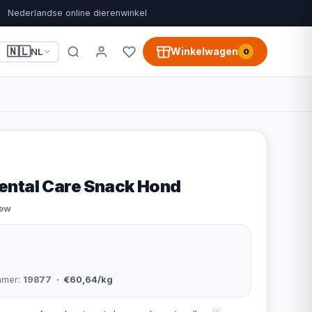
Nederlandse online dierenwinkel
🇳🇱
Winkelwagen
NL
0
ental Care Snack Hond
iew
mmer:
19877
· €60,64/kg