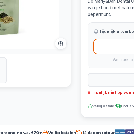
De Marly&Dan Dental 
van je hond met natuur
pepermunt.
Tijdelijk uitver
We laten je
Tijdelijk niet op voo
Veilig betalen
Gratis 
verzending v.a. €70*
Veilig betalen
14 dagen retour
VISA
Bancontact