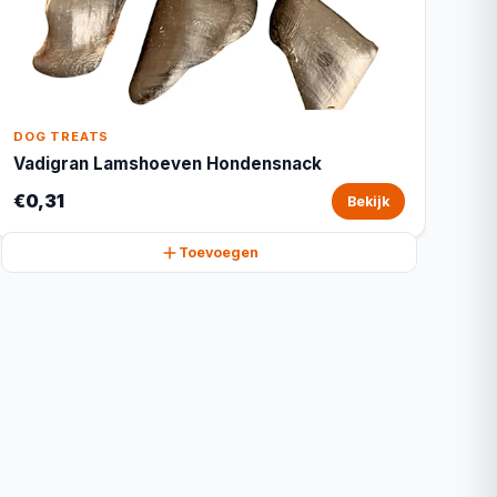
DOG TREATS
Vadigran Lamshoeven Hondensnack
€0,31
Bekijk
Toevoegen