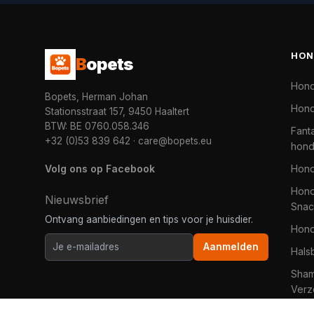
HON
B
opets
Hon
Bopets, Herman Johan
Hond
Stationsstraat 157, 9450 Haaltert
BTW: BE 0760.058.346
Fanta
+32 (0)53 839 642
·
care@bopets.eu
hon
Volg ons op Facebook
Hon
Hond
Nieuwsbrief
Snac
Ontvang aanbiedingen en tips voor je huisdier.
Hon
Aanmelden
Hals
Sha
Verz