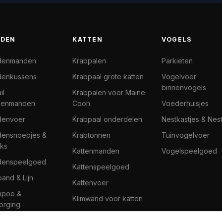
DEN
KATTEN
VOGELS
denmanden
Krabpalen
Parkieten
enkussens
Krabpaal grote katten
Vogelvoer
binnenvogels
il
Krabpalen voor Maine
denmanden
Coon
Voederhuisjes
denvoer
Krabpaal onderdelen
Nestkastjes & Nes
ensnoepjes &
Krabtonnen
Tuinvogelvoer
ks
Kattenmanden
Vogelspeelgoed
denspeelgoed
Kattenspeelgoed
band & Lijn
Kattenvoer
mpoo &
Klimwand voor katten
orging