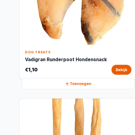
DOG TREATS
Vadigran Runderpoot Hondensnack
€1,10
Bekijk
Toevoegen