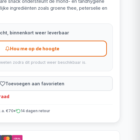
Care snack ondersteunt de mond- en tandhygiëne
lijke ingrediënten zoals groene thee, peterselie en
kocht, binnenkort weer leverbaar
Hou me op de hoogte
 weten zodra dit product weer beschikbaar is.
Toevoegen aan favorieten
rraad
v.a. €70*
14 dagen retour
iDEAL