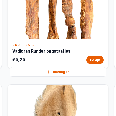
DOG TREATS
Vadigran Runderlongstaafjes
€0,70
Bekijk
Toevoegen