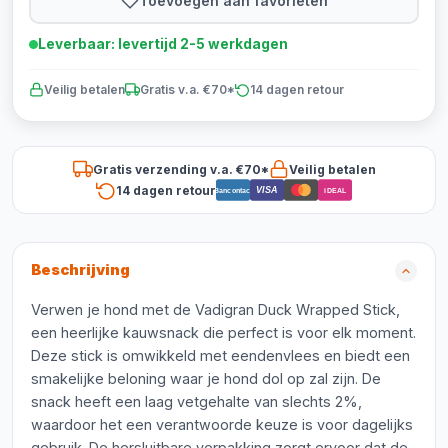
Toevoegen aan favorieten
Leverbaar: levertijd 2-5 werkdagen
Veilig betalen
Gratis v.a. €70*
14 dagen retour
Gratis verzending v.a. €70*
Veilig betalen
14 dagen retour
VISA
Bancontact
iDEAL
Beschrijving
Verwen je hond met de Vadigran Duck Wrapped Stick,
een heerlijke kauwsnack die perfect is voor elk moment.
Deze stick is omwikkeld met eendenvlees en biedt een
smakelijke beloning waar je hond dol op zal zijn. De
snack heeft een laag vetgehalte van slechts 2%,
waardoor het een verantwoorde keuze is voor dagelijks
gebruik. De hersluitbare verpakking zorgt ervoor dat de