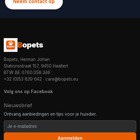
Neem contact op
B
opets
Bopets, Herman Johan
Stationsstraat 157, 9450 Haaltert
BTW: BE 0760.058.346
+32 (0)53 839 642
·
care@bopets.eu
Volg ons op Facebook
Nieuwsbrief
Ontvang aanbiedingen en tips voor je huisdier.
Aanmelden