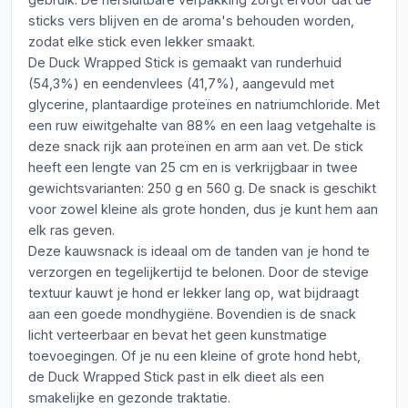
sticks vers blijven en de aroma's behouden worden,
zodat elke stick even lekker smaakt.
De Duck Wrapped Stick is gemaakt van runderhuid
(54,3%) en eendenvlees (41,7%), aangevuld met
glycerine, plantaardige proteïnes en natriumchloride. Met
een ruw eiwitgehalte van 88% en een laag vetgehalte is
deze snack rijk aan proteïnen en arm aan vet. De stick
heeft een lengte van 25 cm en is verkrijgbaar in twee
gewichtsvarianten: 250 g en 560 g. De snack is geschikt
voor zowel kleine als grote honden, dus je kunt hem aan
elk ras geven.
Deze kauwsnack is ideaal om de tanden van je hond te
verzorgen en tegelijkertijd te belonen. Door de stevige
textuur kauwt je hond er lekker lang op, wat bijdraagt
aan een goede mondhygiëne. Bovendien is de snack
licht verteerbaar en bevat het geen kunstmatige
toevoegingen. Of je nu een kleine of grote hond hebt,
de Duck Wrapped Stick past in elk dieet als een
smakelijke en gezonde traktatie.