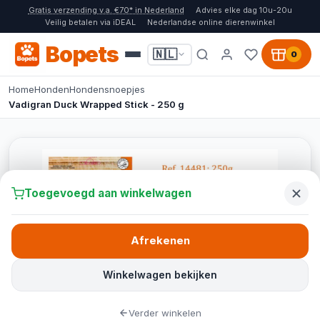
Gratis verzending v.a. €70* in Nederland
Advies elke dag 10u-20u
Veilig betalen via iDEAL
Nederlandse online dierenwinkel
Bopets
🇳🇱
0
Home
Honden
Hondensnoepjes
Vadigran Duck Wrapped Stick - 250 g
Toegevoegd aan winkelwagen
Afrekenen
Winkelwagen bekijken
Verder winkelen