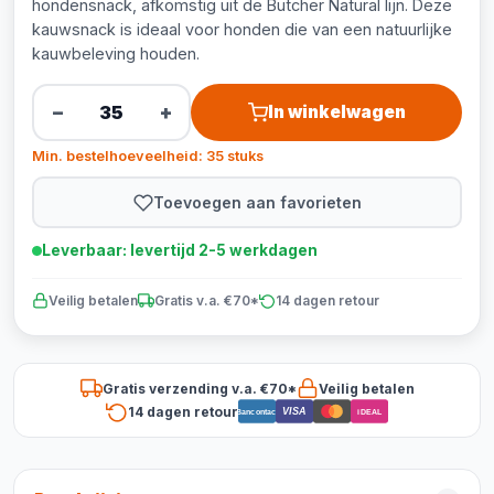
hondensnack, afkomstig uit de Butcher Natural lijn. Deze
kauwsnack is ideaal voor honden die van een natuurlijke
kauwbeleving houden.
−
+
In winkelwagen
Min. bestelhoeveelheid: 35 stuks
Toevoegen aan favorieten
Leverbaar: levertijd 2-5 werkdagen
Veilig betalen
Gratis v.a. €70*
14 dagen retour
Gratis verzending v.a. €70*
Veilig betalen
14 dagen retour
VISA
Bancontact
iDEAL