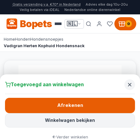
Gratis verzending v.a. €70* in Nederland
Advies elke dag 10u-20u
Veilig betalen via iDEAL
Nederlandse online dierenwinkel
Bopets
🇳🇱
0
Home
Honden
Hondensnoepjes
Vadigran Herten Kophuid Hondensnack
Toegevoegd aan winkelwagen
Afrekenen
Winkelwagen bekijken
Verder winkelen