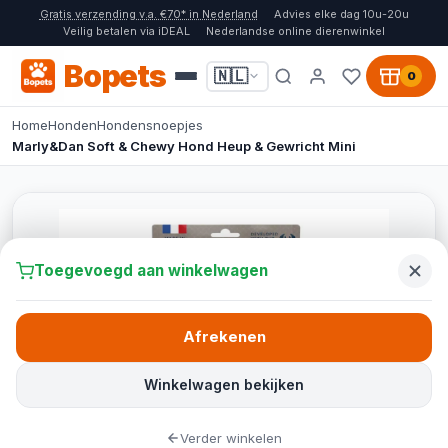
Gratis verzending v.a. €70* in Nederland
Advies elke dag 10u-20u
Veilig betalen via iDEAL
Nederlandse online dierenwinkel
Bopets
🇳🇱
0
Home
Honden
Hondensnoepjes
Marly&Dan Soft & Chewy Hond Heup & Gewricht Mini
Toegevoegd aan winkelwagen
Afrekenen
Winkelwagen bekijken
Verder winkelen