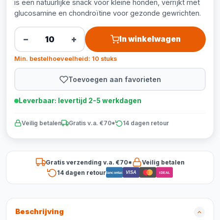
is een natuurlijke snack voor kleine honden, verrijkt met
glucosamine en chondroïtine voor gezonde gewrichten.
−
+
In winkelwagen
Min. bestelhoeveelheid: 10 stuks
Toevoegen aan favorieten
Leverbaar: levertijd 2-5 werkdagen
Veilig betalen
Gratis v.a. €70*
14 dagen retour
Gratis verzending v.a. €70*
Veilig betalen
14 dagen retour
VISA
Bancontact
iDEAL
Beschrijving