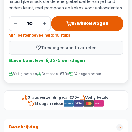
natuurlijke snack die de energiebehoefte van je hond
ondersteunt, met pompoen en kokos voor antioxidanten.
−
+
In winkelwagen
Min. bestelhoeveelheid: 10 stuks
Toevoegen aan favorieten
Leverbaar: levertijd 2-5 werkdagen
Veilig betalen
Gratis v.a. €70*
14 dagen retour
Gratis verzending v.a. €70*
Veilig betalen
14 dagen retour
VISA
Bancontact
iDEAL
Beschrijving