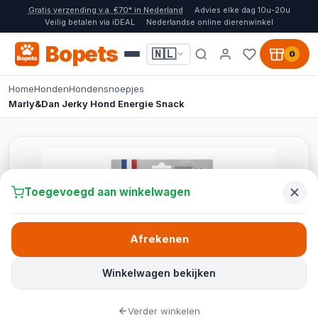
Gratis verzending v.a. €70* in Nederland
Advies elke dag 10u-20u
Veilig betalen via iDEAL
Nederlandse online dierenwinkel
Bopets
🇳🇱
0
Home
Honden
Hondensnoepjes
Marly&Dan Jerky Hond Energie Snack
Toegevoegd aan winkelwagen
Afrekenen
Winkelwagen bekijken
Verder winkelen