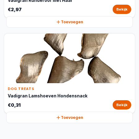
Vadigran Runderoor met Haar
€2,97
Bekijk
Toevoegen
DOG TREATS
Vadigran Lamshoeven Hondensnack
€0,31
Bekijk
Toevoegen