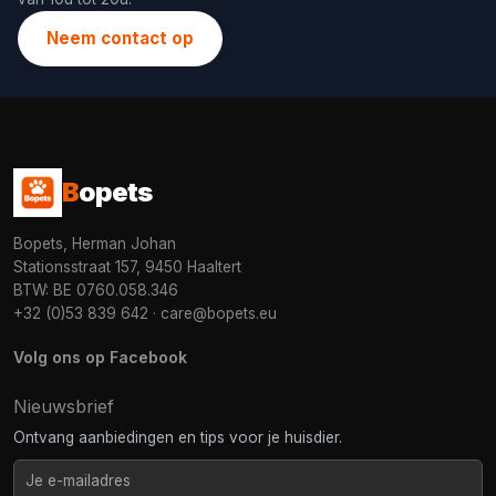
Neem contact op
B
opets
Bopets, Herman Johan
Stationsstraat 157, 9450 Haaltert
BTW: BE 0760.058.346
+32 (0)53 839 642
·
care@bopets.eu
Volg ons op Facebook
Nieuwsbrief
Ontvang aanbiedingen en tips voor je huisdier.