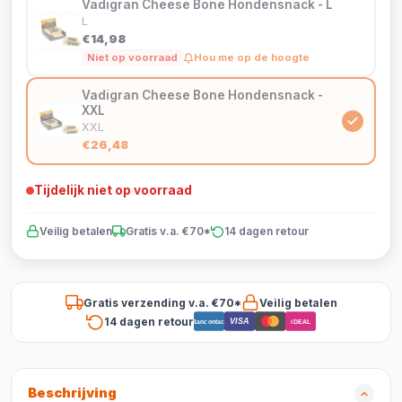
Vadigran Cheese Bone Hondensnack - L
L
€14,98
Niet op voorraad
Hou me op de hoogte
Vadigran Cheese Bone Hondensnack -
XXL
XXL
€26,48
Tijdelijk niet op voorraad
Veilig betalen
Gratis v.a. €70*
14 dagen retour
Gratis verzending v.a. €70*
Veilig betalen
14 dagen retour
VISA
Bancontact
iDEAL
Beschrijving