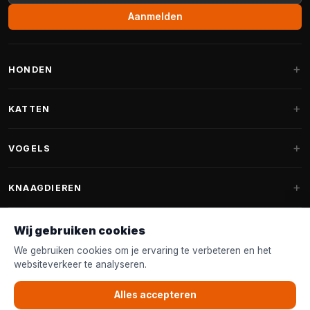
Aanmelden
HONDEN
Hondenmanden
KATTEN
Hondenkussens
Krabpalen
VOGELS
Fantail hondenmanden
Krabpaal grote katten
Hondenvoer
Parkieten
KNAAGDIEREN
Krabpalen voor Maine Coon
Hondensnoepjes & Snacks
Vogelvoer binnenvogels
Krabpaal onderdelen
Konijnenvoer
Wij gebruiken cookies
Hondenspeelgoed
Voederhuisjes
FANTAIL
Krabtonnen
Knaagdierenvoer
We gebruiken cookies om je ervaring te verbeteren en het
Halsband & Lijn
Nestkastjes & Nesting
websiteverkeer te analyseren.
Kattenmanden
Accessoires
Fantail hondenmanden
KLANTENSERVICE
Shampoo & Verzorging
Tuinvogelvoer
Kattenspeelgoed
Alles accepteren
Fantail hondenkussens
Vogelspeelgoed