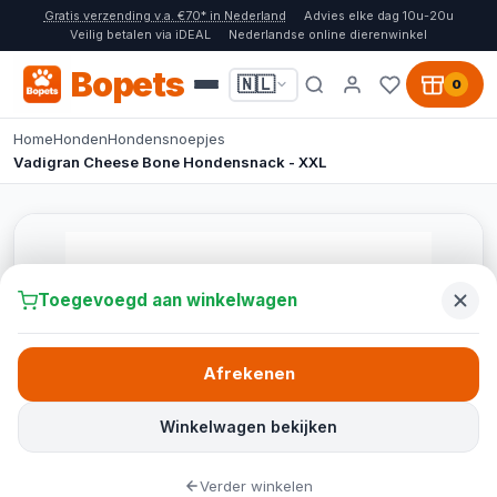
Gratis verzending v.a. €70* in Nederland
Advies elke dag 10u-20u
Veilig betalen via iDEAL
Nederlandse online dierenwinkel
Bopets
🇳🇱
0
Home
Honden
Hondensnoepjes
Vadigran Cheese Bone Hondensnack - XXL
Toegevoegd aan winkelwagen
Afrekenen
Winkelwagen bekijken
Verder winkelen