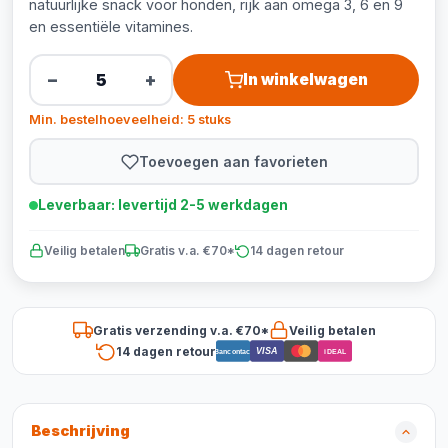
natuurlijke snack voor honden, rijk aan omega 3, 6 en 9
en essentiële vitamines.
−
+
In winkelwagen
Min. bestelhoeveelheid: 5 stuks
Toevoegen aan favorieten
Leverbaar: levertijd 2-5 werkdagen
Veilig betalen
Gratis v.a. €70*
14 dagen retour
Gratis verzending v.a. €70*
Veilig betalen
14 dagen retour
VISA
Bancontact
iDEAL
Beschrijving