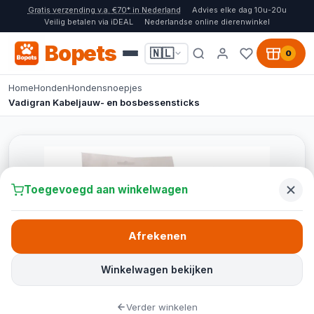
Gratis verzending v.a. €70* in Nederland
Advies elke dag 10u-20u
Veilig betalen via iDEAL
Nederlandse online dierenwinkel
Bopets
🇳🇱
0
Home
Honden
Hondensnoepjes
Vadigran Kabeljauw- en bosbessensticks
Toegevoegd aan winkelwagen
Afrekenen
Winkelwagen bekijken
Verder winkelen