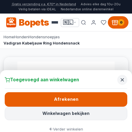
Gratis verzending v.a. €70* in Nederland
Advies elke dag 10u-20u
Veilig betalen via iDEAL
Nederlandse online dierenwinkel
Bopets
🇳🇱
0
Home
Honden
Hondensnoepjes
Vadigran Kabeljauw Ring Hondensnack
Toegevoegd aan winkelwagen
Afrekenen
Winkelwagen bekijken
Verder winkelen