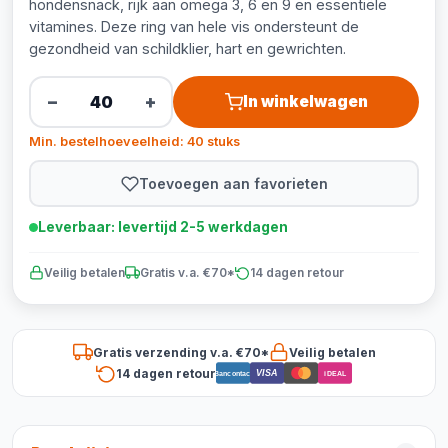
hondensnack, rijk aan omega 3, 6 en 9 en essentiële
vitamines. Deze ring van hele vis ondersteunt de
gezondheid van schildklier, hart en gewrichten.
−
+
In winkelwagen
Min. bestelhoeveelheid: 40 stuks
Toevoegen aan favorieten
Leverbaar: levertijd 2-5 werkdagen
Veilig betalen
Gratis v.a. €70*
14 dagen retour
Gratis verzending v.a. €70*
Veilig betalen
14 dagen retour
VISA
Bancontact
iDEAL