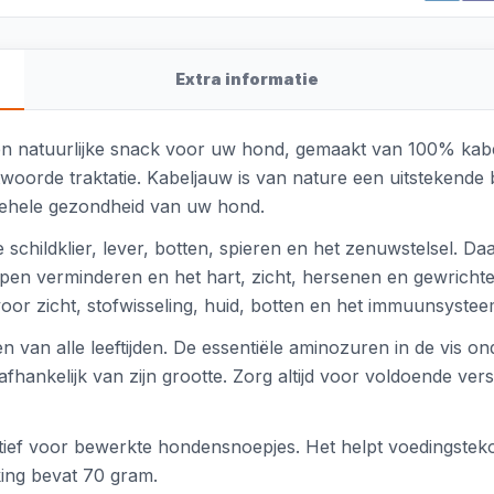
Extra informatie
en natuurlijke snack voor uw hond, gemaakt van 100% kabelja
twoorde traktatie. Kabeljauw is van nature een uitstekende 
lgehele gezondheid van uw hond.
schildklier, lever, botten, spieren en het zenuwstelsel. Daa
lpen verminderen en het hart, zicht, hersenen en gewricht
voor zicht, stofwisseling, huid, botten en het immuunsystee
n van alle leeftijden. De essentiële aminozuren in de vis 
 afhankelijk van zijn grootte. Zorg altijd voor voldoende v
rnatief voor bewerkte hondensnoepjes. Het helpt voedingst
king bevat 70 gram.