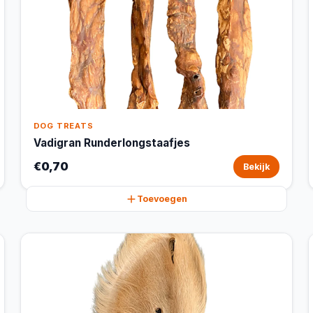
DOG TREATS
Vadigran Runderlongstaafjes
€0,70
Bekijk
Toevoegen