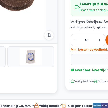
Levertijd 2-4 
Gratis verzending 
Vadigran Kabeljauw Sch
kabeljauwhuid, rijk aa
−
+
Min. bestelhoeveelheid:
Leverbaar: levertij
Veilig betalen
Gratis 
verzending v.a. €70*
Veilig betalen
14 dagen retour
VISA
Bancontact