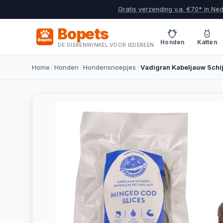
Gratis verzending v.a. €70* in Ne
Bopets
Honden
Katten
DE DIERENWINKEL VOOR IEDEREEN
Home
/
Honden
/
Hondensnoepjes
/
Vadigran Kabeljauw Schi