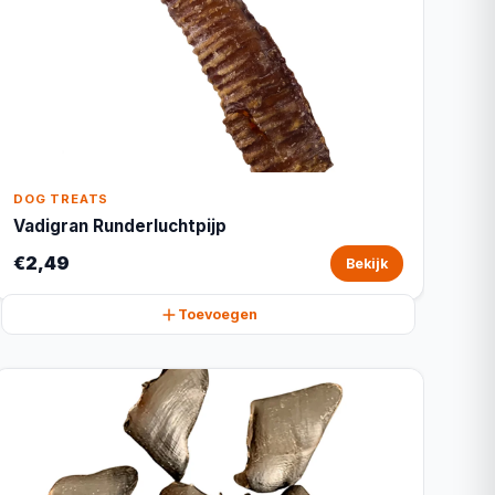
DOG TREATS
Vadigran Runderluchtpijp
€2,49
Bekijk
Toevoegen