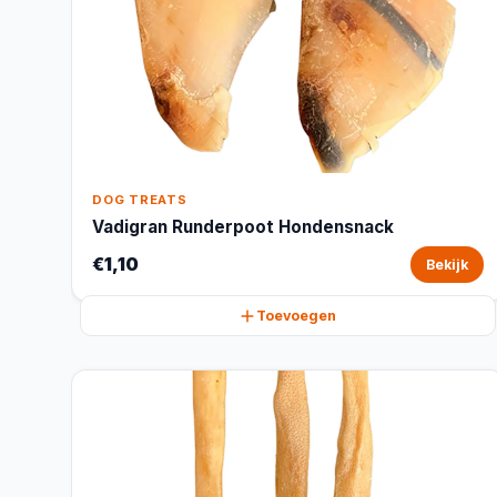
DOG TREATS
Vadigran Runderpoot Hondensnack
€1,10
Bekijk
Toevoegen