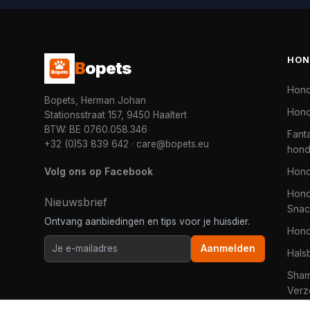
HON
B
opets
Hon
Bopets, Herman Johan
Hond
Stationsstraat 157, 9450 Haaltert
BTW: BE 0760.058.346
Fanta
+32 (0)53 839 642
·
care@bopets.eu
hon
Volg ons op Facebook
Hon
Hond
Nieuwsbrief
Snac
Ontvang aanbiedingen en tips voor je huisdier.
Hon
Aanmelden
Hals
Sha
Verz