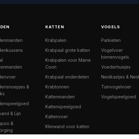
DEN
KATTEN
VOGELS
denmanden
Krabpalen
Parkieten
enkussens
Krabpaal grote katten
Vogelvoer
binnenvogels
il
Krabpalen voor Maine
denmanden
Coon
Voederhuisjes
denvoer
Krabpaal onderdelen
Nestkastjes & Nes
ensnoepjes &
Krabtonnen
Tuinvogelvoer
ks
Kattenmanden
Vogelspeelgoed
denspeelgoed
Kattenspeelgoed
band & Lijn
Kattenvoer
mpoo &
Klimwand voor katten
orging