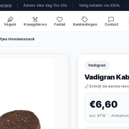
derland
|
Advies elke dag 10u-20u
|
Veilig betalen via iDEAL
|
Vogels
Knaagdieren
Fantail
Aanbiedingen
Contact
jfjes Hondensnack
Vadigran
Vadigran Kab
Schrijf de eerste rev
€6,60
incl. BTW · Artikelnu