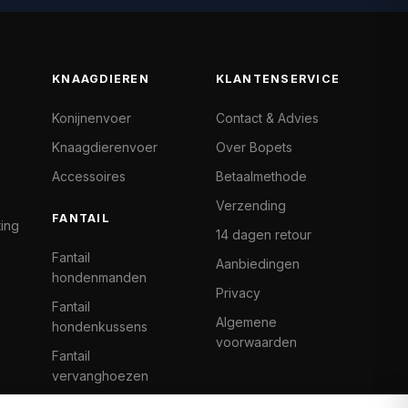
KNAAGDIEREN
KLANTENSERVICE
Konijnenvoer
Contact & Advies
Knaagdierenvoer
Over Bopets
Accessoires
Betaalmethode
Verzending
FANTAIL
ting
14 dagen retour
Fantail
Aanbiedingen
hondenmanden
Privacy
Fantail
Algemene
hondenkussens
voorwaarden
Fantail
vervanghoezen
Cat Climb Fantail