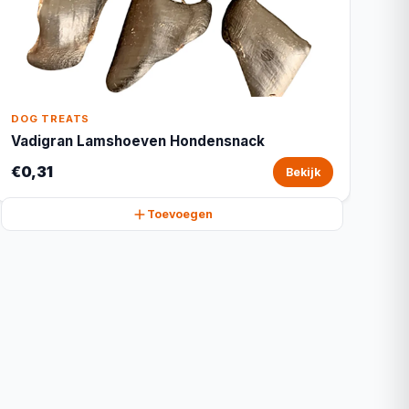
DOG TREATS
Vadigran Lamshoeven Hondensnack
€0,31
Bekijk
Toevoegen