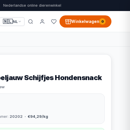
Nederlandse online dierenwinkel
🇳🇱
Winkelwagen
NL
0
eljauw Schijfjes Hondensnack
iew
mmer:
20202
· €94,29/kg