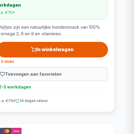
werkdagen
v.a. €70*
ijfjes zijn een natuurlijke hondensnack van 100%
n omega 3, 6 en 9 en vitamines.
In winkelwagen
 5 stuks
Toevoegen aan favorieten
d 2-5 werkdagen
v.a. €70*
14 dagen retour
iDEAL