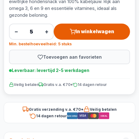
eiwitrijke hondensnack van 100% kabeljauw. Rijk aan
omega 3, 6 en 9 en essentiële vitamines, ideaal als
gezonde beloning.
−
+
In winkelwagen
Min. bestelhoeveelheid: 5 stuks
Toevoegen aan favorieten
Leverbaar: levertijd 2-5 werkdagen
Veilig betalen
Gratis v.a. €70*
14 dagen retour
Gratis verzending v.a. €70*
Veilig betalen
14 dagen retour
VISA
Bancontact
iDEAL