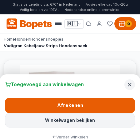
Gratis verzending v.a. €70* in Nederland
Advies elke dag 10u-20u
Veilig betalen via iDEAL
Nederlandse online dierenwinkel
Bopets
🇳🇱
0
Home
Honden
Hondensnoepjes
Vadigran Kabeljauw Strips Hondensnack
Toegevoegd aan winkelwagen
Afrekenen
Winkelwagen bekijken
Verder winkelen