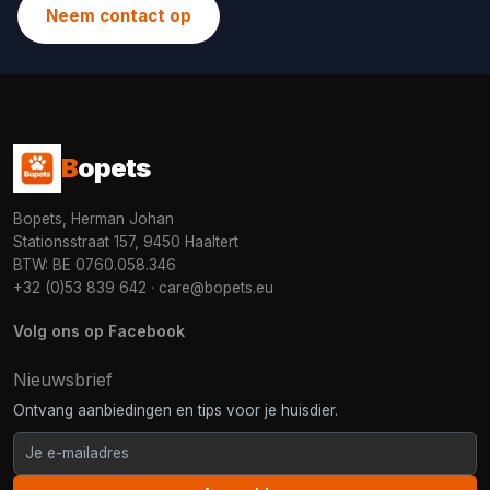
Neem contact op
B
opets
Bopets, Herman Johan
Stationsstraat 157, 9450 Haaltert
BTW: BE 0760.058.346
+32 (0)53 839 642
·
care@bopets.eu
Volg ons op Facebook
Nieuwsbrief
Ontvang aanbiedingen en tips voor je huisdier.