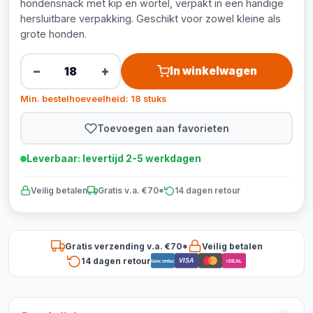
hondensnack met kip en wortel, verpakt in een handige
hersluitbare verpakking. Geschikt voor zowel kleine als
grote honden.
−
+
In winkelwagen
Min. bestelhoeveelheid: 18 stuks
Toevoegen aan favorieten
Leverbaar: levertijd 2-5 werkdagen
Veilig betalen
Gratis v.a. €70*
14 dagen retour
Gratis verzending v.a. €70*
Veilig betalen
14 dagen retour
VISA
Bancontact
iDEAL