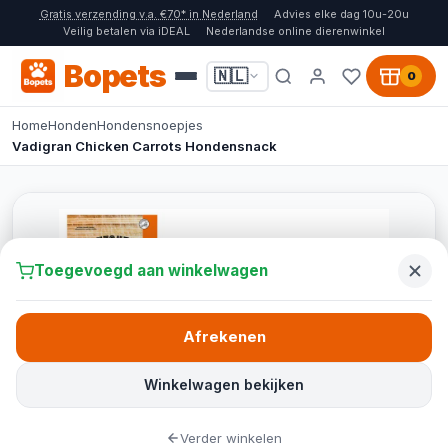
Gratis verzending v.a. €70* in Nederland
Advies elke dag 10u-20u
Veilig betalen via iDEAL
Nederlandse online dierenwinkel
Bopets
🇳🇱
0
Home
Honden
Hondensnoepjes
Vadigran Chicken Carrots Hondensnack
Toegevoegd aan winkelwagen
Afrekenen
Winkelwagen bekijken
Verder winkelen