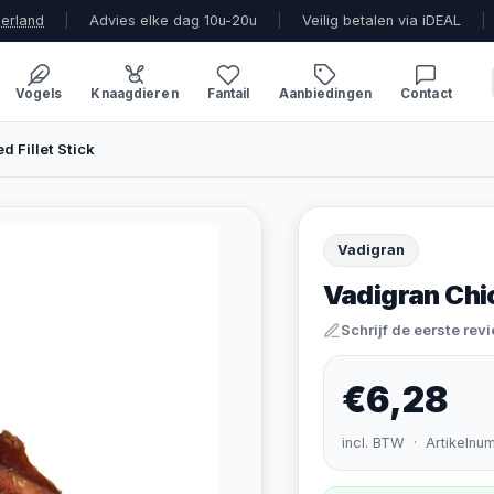
derland
|
Advies elke dag 10u-20u
|
Veilig betalen via iDEAL
|
Vogels
Knaagdieren
Fantail
Aanbiedingen
Contact
 Fillet Stick
Vadigran
Vadigran Chic
Schrijf de eerste rev
€6,28
incl. BTW · Artikelnu