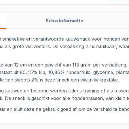
Extra informatie
een smakelijke en verantwoorde kauwsnack voor honden van
ne als grote viervoeters. De verpakking is hersluitbaar, wa
te van 12 cm en een gewicht van 113 gram per verpakking. H
taat uit 80,45% kip, 10,86% runderhuid, glycerine, planta
 van slechts 2% is deze snack een eiwitrijke traktatie.
g kauwen en beloond worden tijdens training of als tussend
. De snack is geschikt voor alle hondenrassen, van klein t
ts en sluit deze na gebruik goed af om de versheid te beh