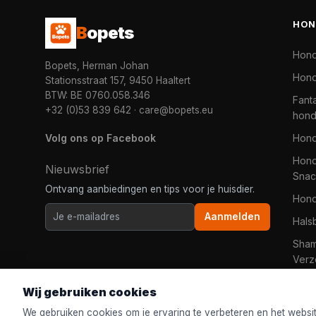
HON
B
opets
Hon
Bopets, Herman Johan
Hond
Stationsstraat 157, 9450 Haaltert
BTW: BE 0760.058.346
Fanta
+32 (0)53 839 642
·
care@bopets.eu
hon
Volg ons op Facebook
Hon
Hond
Nieuwsbrief
Snac
Ontvang aanbiedingen en tips voor je huisdier.
Hon
Aanmelden
Hals
Sha
Verz
Wij gebruiken cookies
We gebruiken cookies om je ervaring te verbeteren en het websi