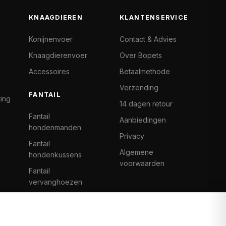
KNAAGDIEREN
KLANTENSERVICE
Konijnenvoer
Contact & Advies
Knaagdierenvoer
Over Bopets
Accessoires
Betaalmethode
Verzending
FANTAIL
ting
14 dagen retour
Fantail
Aanbiedingen
hondenmanden
Privacy
Fantail
Algemene
hondenkussens
voorwaarden
Fantail
vervanghoezen
Cat Climb Fantail