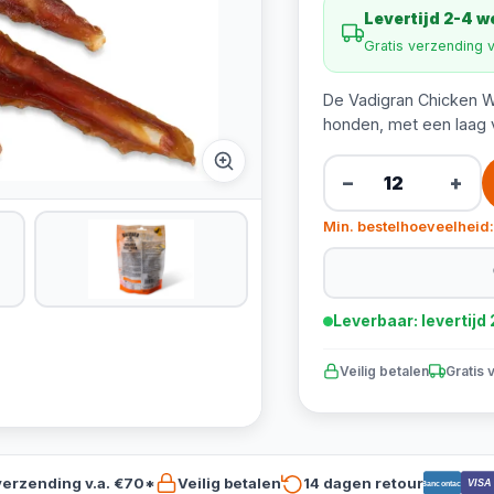
Levertijd 2-4 
Gratis verzending 
De Vadigran Chicken Wr
honden, met een laag v
−
+
Min. bestelhoeveelheid:
Leverbaar: levertij
Veilig betalen
Gratis 
verzending v.a. €70*
Veilig betalen
14 dagen retour
VISA
Bancontact