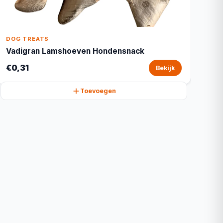
DOG TREATS
Vadigran Lamshoeven Hondensnack
€0,31
Bekijk
Toevoegen