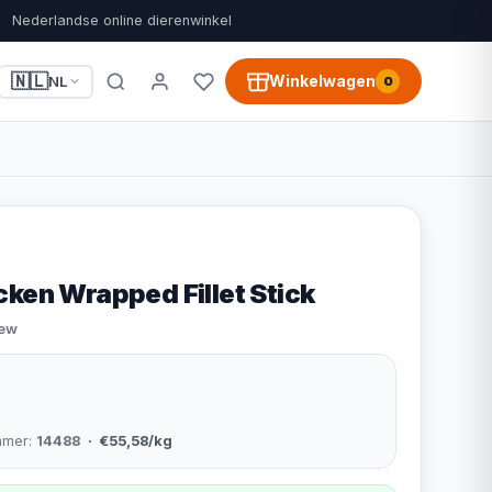
Nederlandse online dierenwinkel
🇳🇱
Winkelwagen
NL
0
ken Wrapped Fillet Stick
iew
mmer:
14488
· €55,58/kg