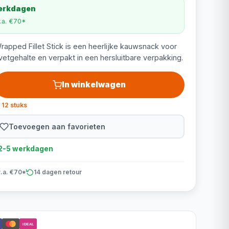
werkdagen
v.a. €70*
apped Fillet Stick is een heerlijke kauwsnack voor
etgehalte en verpakt in een hersluitbare verpakking.
In winkelwagen
 12 stuks
Toevoegen aan favorieten
d 2-5 werkdagen
v.a. €70*
14 dagen retour
iDEAL