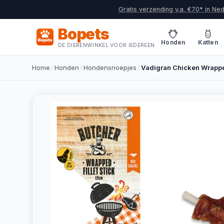
Gratis verzending v.a. €70* in Ne
Bopets
Honden
Katten
DE DIERENWINKEL VOOR IEDEREEN
Home
/
Honden
/
Hondensnoepjes
/
Vadigran Chicken Wrapped