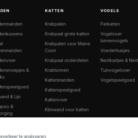
DEN
KATTEN
VOGELS
denmanden
Krabpalen
Parkieten
enkussens
Krabpaal grote katten
Vogelvoer
binnenvogels
il
Krabpalen voor Maine
denmanden
Coon
Voederhuisjes
denvoer
Krabpaal onderdelen
Nestkastjes & Nes
ensnoepjes &
Krabtonnen
Tuinvogelvoer
ks
Kattenmanden
Vogelspeelgoed
denspeelgoed
Kattenspeelgoed
band & Lijn
Kattenvoer
mpoo &
Klimwand voor katten
orging
teverkeer te analyseren.