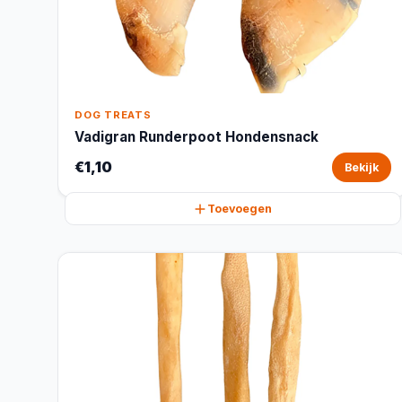
DOG TREATS
Vadigran Runderpoot Hondensnack
€1,10
Bekijk
Toevoegen