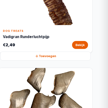
DOG TREATS
Vadigran Runderluchtpijp
€2,49
Bekijk
Toevoegen