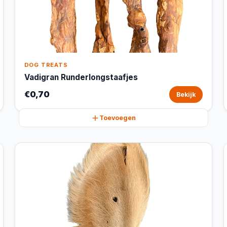
DOG TREATS
Vadigran Runderlongstaafjes
€0,70
Bekijk
Toevoegen