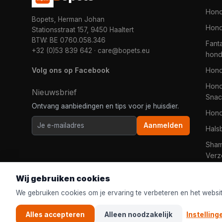
Hon
Bopets, Herman Johan
Hond
Stationsstraat 157, 9450 Haaltert
BTW: BE 0760.058.346
Fanta
+32 (0)53 839 642
·
care@bopets.eu
hon
Volg ons op Facebook
Hon
Hond
Nieuwsbrief
Snac
Ontvang aanbiedingen en tips voor je huisdier.
Hon
Aanmelden
Hals
Sha
Verz
Wij gebruiken cookies
We gebruiken cookies om je ervaring te verbeteren en het websi
Alles accepteren
Alleen noodzakelijk
Instelling
© 2026
Bopets
| De online dierenwinkel voor iedereen in Ned