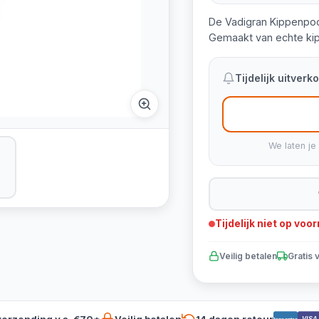
De Vadigran Kippenpoo
Gemaakt van echte ki
Tijdelijk uitver
We laten je
Tijdelijk niet op voo
Veilig betalen
Gratis 
verzending v.a. €70*
Veilig betalen
14 dagen retour