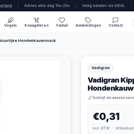
derland
|
Advies elke dag 10u-20u
|
Veilig betalen via iDEAL
|
Vogels
Knaagdieren
Fantail
Aanbiedingen
Contact
atuurlijke Hondenkauwsnack
Vadigran
Vadigran Kip
Hondenkauw
Schrijf de eerste rev
€0,31
incl. BTW · Artikelnu