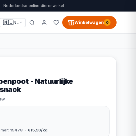
Nederlandse online dierenwinkel
🇳🇱
Winkelwagen
NL
0
penpoot - Natuurlijke
snack
iew
mmer:
19478
· €15,50/kg