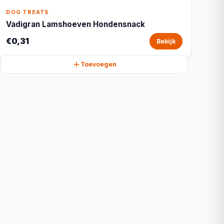
DOG TREATS
Vadigran Lamshoeven Hondensnack
€0,31
Bekijk
Toevoegen