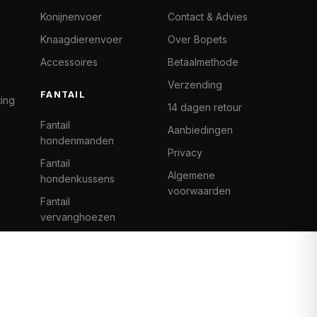
Konijnenvoer
Contact & Advies
Knaagdierenvoer
Over Bopets
Accessoires
Betaalmethode
Verzending
FANTAIL
ting
14 dagen retour
Fantail
Aanbiedingen
hondenmanden
Privacy
Fantail
Algemene
hondenkussens
voorwaarden
Fantail
vervanghoezen
Cat Climb Fantail
Bancontact
Visa
Mastercard
iDeal