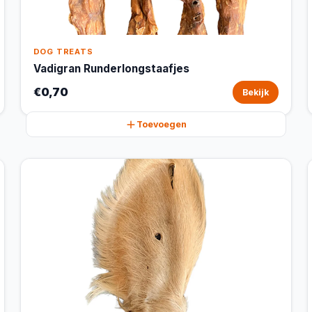
DOG TREATS
Vadigran Runderlongstaafjes
€0,70
Bekijk
Toevoegen