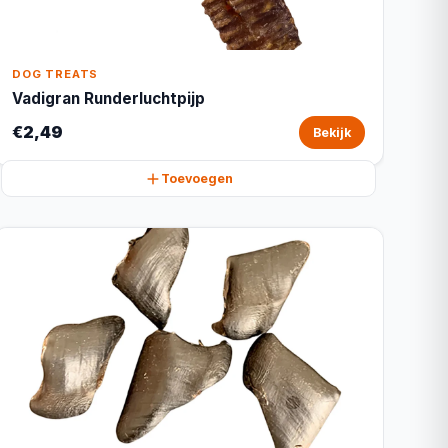
DOG TREATS
Vadigran Runderluchtpijp
€2,49
Bekijk
Toevoegen