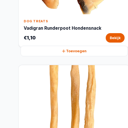
DOG TREATS
Vadigran Runderpoot Hondensnack
€1,10
Bekijk
Toevoegen