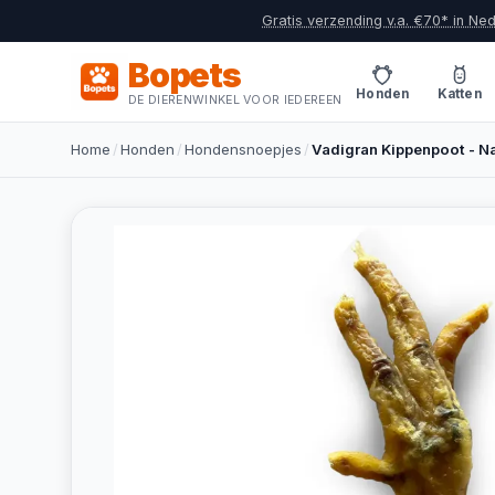
Gratis verzending v.a. €70* in Ne
Bopets
Honden
Katten
DE DIERENWINKEL VOOR IEDEREEN
Home
/
Honden
/
Hondensnoepjes
/
Vadigran Kippenpoot - N