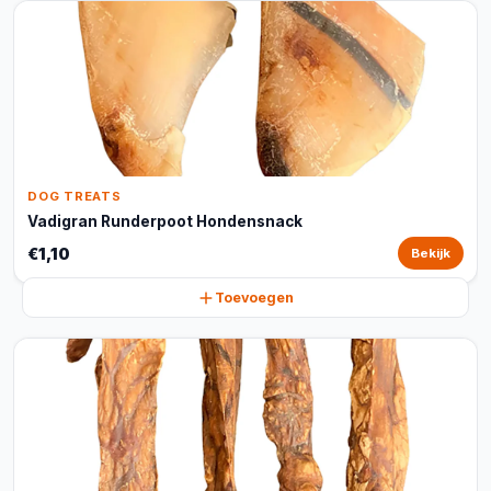
DOG TREATS
Vadigran Runderpoot Hondensnack
€1,10
Bekijk
Toevoegen