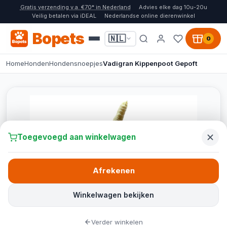
Gratis verzending v.a. €70* in Nederland
Advies elke dag 10u-20u
Veilig betalen via iDEAL
Nederlandse online dierenwinkel
Bopets
🇳🇱
0
Home
Honden
Hondensnoepjes
Vadigran Kippenpoot Gepoft
Toegevoegd aan winkelwagen
Afrekenen
Winkelwagen bekijken
Verder winkelen