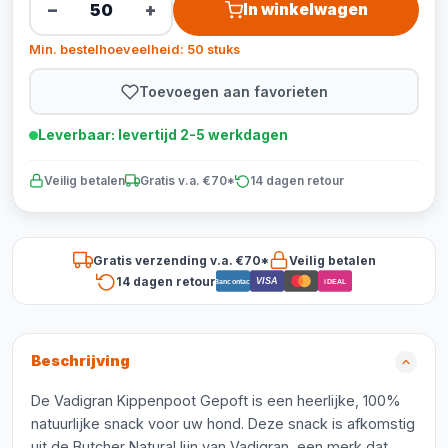
−
+
In winkelwagen
Min. bestelhoeveelheid: 50 stuks
Toevoegen aan favorieten
Leverbaar: levertijd 2-5 werkdagen
Veilig betalen
Gratis v.a. €70*
14 dagen retour
Gratis verzending v.a. €70*
Veilig betalen
14 dagen retour
VISA
Bancontact
iDEAL
Beschrijving
De Vadigran Kippenpoot Gepoft is een heerlijke, 100%
natuurlijke snack voor uw hond. Deze snack is afkomstig
uit de Butcher Natural lijn van Vadigran, een merk dat