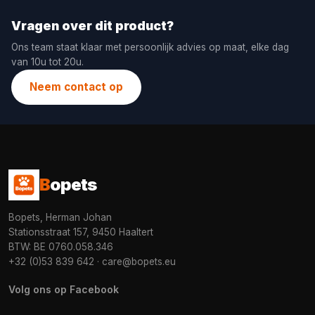
Vragen over dit product?
Ons team staat klaar met persoonlijk advies op maat, elke dag
van 10u tot 20u.
Neem contact op
B
opets
Bopets, Herman Johan
Stationsstraat 157, 9450 Haaltert
BTW: BE 0760.058.346
+32 (0)53 839 642
·
care@bopets.eu
Volg ons op Facebook