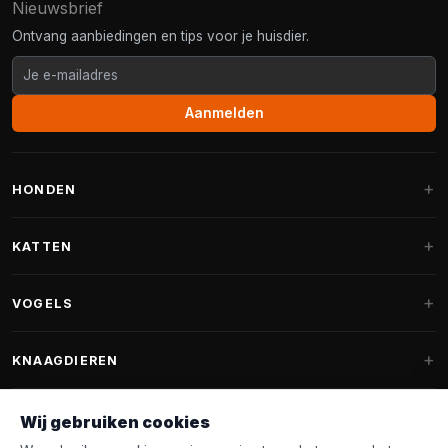
Nieuwsbrief
Ontvang aanbiedingen en tips voor je huisdier.
Aanmelden
HONDEN
Hondenmanden
KATTEN
Hondenkussens
Krabpalen
VOGELS
Fantail hondenmanden
Krabpaal grote katten
Hondenvoer
Parkieten
KNAAGDIEREN
Krabpalen voor Maine Coon
Hondensnoepjes & Snacks
Vogelvoer binnenvogels
Krabpaal onderdelen
Konijnenvoer
Wij gebruiken cookies
Hondenspeelgoed
Voederhuisjes
FANTAIL
Krabtonnen
Knaagdierenvoer