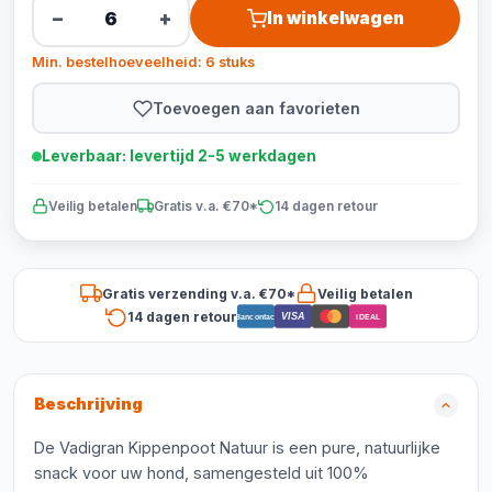
−
+
In winkelwagen
Min. bestelhoeveelheid: 6 stuks
Toevoegen aan favorieten
Leverbaar: levertijd 2-5 werkdagen
Veilig betalen
Gratis v.a. €70*
14 dagen retour
Gratis verzending v.a. €70*
Veilig betalen
14 dagen retour
VISA
Bancontact
iDEAL
Beschrijving
De Vadigran Kippenpoot Natuur is een pure, natuurlijke
snack voor uw hond, samengesteld uit 100%