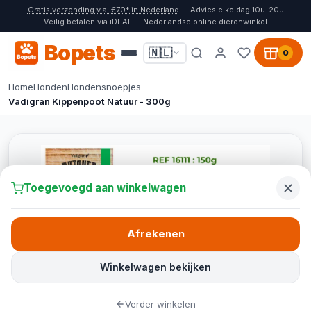
Gratis verzending v.a. €70* in Nederland
Advies elke dag 10u-20u
Veilig betalen via iDEAL
Nederlandse online dierenwinkel
Bopets
🇳🇱
0
Home
Honden
Hondensnoepjes
Vadigran Kippenpoot Natuur - 300g
Toegevoegd aan winkelwagen
Afrekenen
Winkelwagen bekijken
Verder winkelen