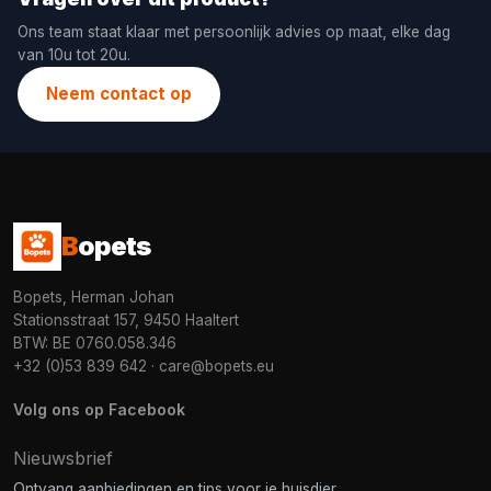
Ons team staat klaar met persoonlijk advies op maat, elke dag
van 10u tot 20u.
Neem contact op
B
opets
Bopets, Herman Johan
Stationsstraat 157, 9450 Haaltert
BTW: BE 0760.058.346
+32 (0)53 839 642
·
care@bopets.eu
Volg ons op Facebook
Nieuwsbrief
Ontvang aanbiedingen en tips voor je huisdier.