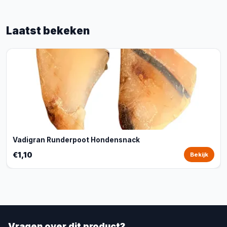
Laatst bekeken
Vadigran Runderpoot Hondensnack
€1,10
Bekijk
Vragen over dit product?