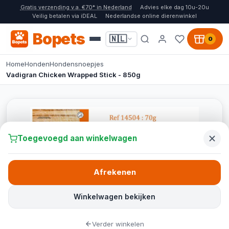
Gratis verzending v.a. €70* in Nederland
Advies elke dag 10u-20u
Veilig betalen via iDEAL
Nederlandse online dierenwinkel
Bopets
🇳🇱
0
Home
Honden
Hondensnoepjes
Vadigran Chicken Wrapped Stick - 850g
Toegevoegd aan winkelwagen
Afrekenen
Winkelwagen bekijken
Verder winkelen