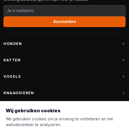
Aanmelden
HONDEN
Hondenmanden
KATTEN
Hondenkussens
Krabpalen
VOGELS
Fantail hondenmanden
Krabpaal grote katten
Hondenvoer
Parkieten
KNAAGDIEREN
Krabpalen voor Maine Coon
Hondensnoepjes & Snacks
Vogelvoer binnenvogels
Krabpaal onderdelen
Konijnenvoer
Wij gebruiken cookies
Hondenspeelgoed
Voederhuisjes
FANTAIL
Krabtonnen
Knaagdierenvoer
We gebruiken cookies om je ervaring te verbeteren en het
Halsband & Lijn
Nestkastjes & Nesting
websiteverkeer te analyseren.
Kattenmanden
Accessoires
Fantail hondenmanden