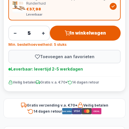
Runderhuid
€37,98
Leverbaar
−
+
In winkelwagen
Min. bestelhoeveelheid: 5 stuks
Toevoegen aan favorieten
Leverbaar: levertijd 2-5 werkdagen
Veilig betalen
Gratis v.a. €70*
14 dagen retour
Gratis verzending v.a. €70*
Veilig betalen
14 dagen retour
VISA
Bancontact
iDEAL