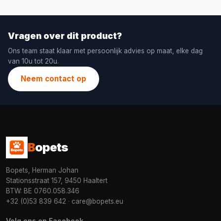
Vragen over dit product?
Ons team staat klaar met persoonlijk advies op maat, elke dag
van 10u tot 20u.
Neem contact op
B
opets
Bopets, Herman Johan
Stationsstraat 157, 9450 Haaltert
BTW: BE 0760.058.346
+32 (0)53 839 642
·
care@bopets.eu
Volg ons op Facebook