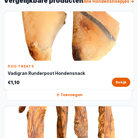
Vergelijkbare producten
Alle Hondensnoepjes →
DOG TREATS
Vadigran Runderpoot Hondensnack
€1,10
Bekijk
Toevoegen