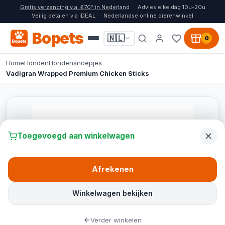
Gratis verzending v.a. €70* in Nederland
Advies elke dag 10u-20u
Veilig betalen via iDEAL
Nederlandse online dierenwinkel
Bopets
🇳🇱
0
Home
Honden
Hondensnoepjes
Vadigran Wrapped Premium Chicken Sticks
Toegevoegd aan winkelwagen
Afrekenen
Winkelwagen bekijken
Verder winkelen