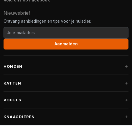
Nieuwsbrief
Ontvang aanbiedingen en tips voor je huisdier.
Aanmelden
HONDEN
Hondenmanden
KATTEN
Hondenkussens
Krabpalen
VOGELS
Fantail hondenmanden
Krabpaal grote katten
Hondenvoer
Parkieten
KNAAGDIEREN
Krabpalen voor Maine Coon
Hondensnoepjes & Snacks
Vogelvoer binnenvogels
Krabpaal onderdelen
Konijnenvoer