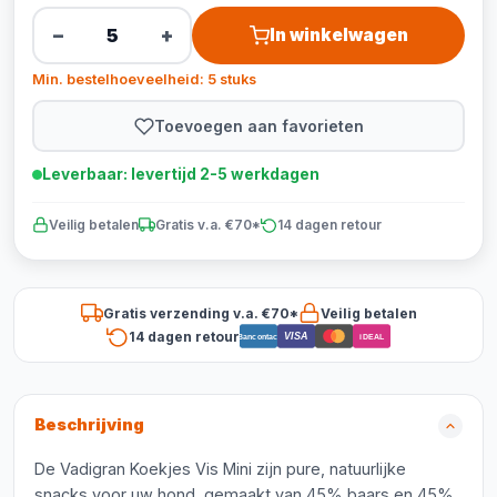
−
+
In winkelwagen
Min. bestelhoeveelheid: 5 stuks
Toevoegen aan favorieten
Leverbaar: levertijd 2-5 werkdagen
Veilig betalen
Gratis v.a. €70*
14 dagen retour
Gratis verzending v.a. €70*
Veilig betalen
14 dagen retour
VISA
Bancontact
iDEAL
Beschrijving
De Vadigran Koekjes Vis Mini zijn pure, natuurlijke
snacks voor uw hond, gemaakt van 45% baars en 45%