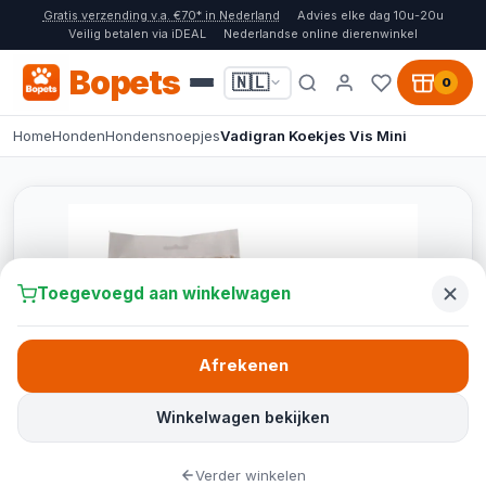
Gratis verzending v.a. €70* in Nederland
Advies elke dag 10u-20u
Veilig betalen via iDEAL
Nederlandse online dierenwinkel
Bopets
🇳🇱
0
Home
Honden
Hondensnoepjes
Vadigran Koekjes Vis Mini
Toegevoegd aan winkelwagen
Afrekenen
Winkelwagen bekijken
Verder winkelen