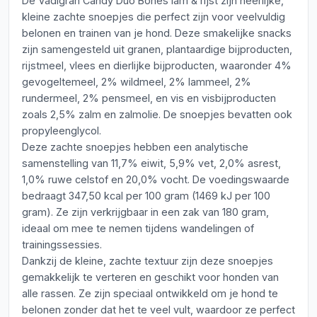
De Vadigran Candy Duo Bones lam & rijst zijn heerlijke,
kleine zachte snoepjes die perfect zijn voor veelvuldig
belonen en trainen van je hond. Deze smakelijke snacks
zijn samengesteld uit granen, plantaardige bijproducten,
rijstmeel, vlees en dierlijke bijproducten, waaronder 4%
gevogeltemeel, 2% wildmeel, 2% lammeel, 2%
rundermeel, 2% pensmeel, en vis en visbijproducten
zoals 2,5% zalm en zalmolie. De snoepjes bevatten ook
propyleenglycol.
Deze zachte snoepjes hebben een analytische
samenstelling van 11,7% eiwit, 5,9% vet, 2,0% asrest,
1,0% ruwe celstof en 20,0% vocht. De voedingswaarde
bedraagt 347,50 kcal per 100 gram (1469 kJ per 100
gram). Ze zijn verkrijgbaar in een zak van 180 gram,
ideaal om mee te nemen tijdens wandelingen of
trainingssessies.
Dankzij de kleine, zachte textuur zijn deze snoepjes
gemakkelijk te verteren en geschikt voor honden van
alle rassen. Ze zijn speciaal ontwikkeld om je hond te
belonen zonder dat het te veel vult, waardoor ze perfect