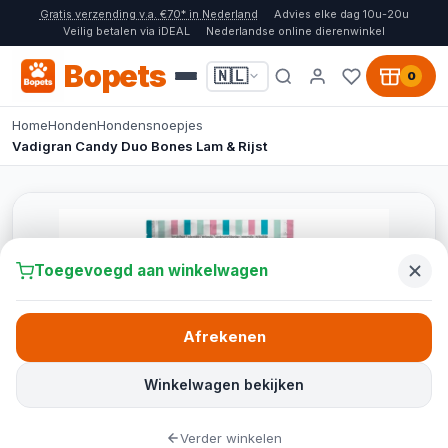
Gratis verzending v.a. €70* in Nederland
Advies elke dag 10u-20u
Veilig betalen via iDEAL
Nederlandse online dierenwinkel
Bopets
🇳🇱
0
Home
Honden
Hondensnoepjes
Vadigran Candy Duo Bones Lam & Rijst
Toegevoegd aan winkelwagen
Afrekenen
Winkelwagen bekijken
Verder winkelen