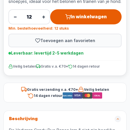
snoepjes, ideaal voor het belonen en trainen van je hond.
−
+
In winkelwagen
Min. bestelhoeveelheid: 12 stuks
Toevoegen aan favorieten
Leverbaar: levertijd 2-5 werkdagen
Veilig betalen
Gratis v.a. €70*
14 dagen retour
Gratis verzending v.a. €70*
Veilig betalen
14 dagen retour
VISA
Bancontact
iDEAL
Beschrijving