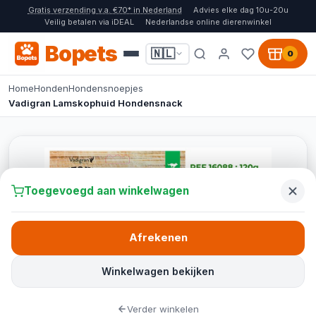
Gratis verzending v.a. €70* in Nederland
Advies elke dag 10u-20u
Veilig betalen via iDEAL
Nederlandse online dierenwinkel
Bopets
🇳🇱
0
Home
Honden
Hondensnoepjes
Vadigran Lamskophuid Hondensnack
Toegevoegd aan winkelwagen
Afrekenen
Winkelwagen bekijken
Verder winkelen