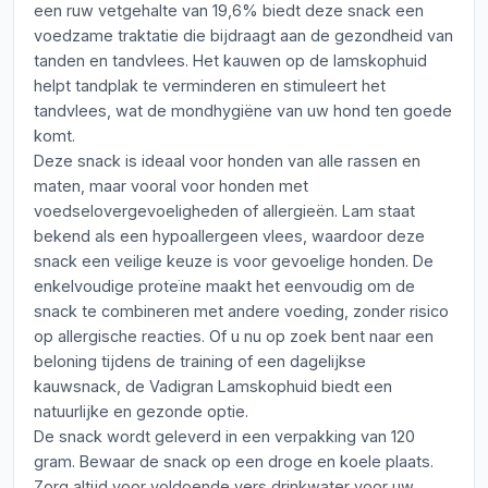
een ruw vetgehalte van 19,6% biedt deze snack een
voedzame traktatie die bijdraagt aan de gezondheid van
tanden en tandvlees. Het kauwen op de lamskophuid
helpt tandplak te verminderen en stimuleert het
tandvlees, wat de mondhygiëne van uw hond ten goede
komt.
Deze snack is ideaal voor honden van alle rassen en
maten, maar vooral voor honden met
voedselovergevoeligheden of allergieën. Lam staat
bekend als een hypoallergeen vlees, waardoor deze
snack een veilige keuze is voor gevoelige honden. De
enkelvoudige proteïne maakt het eenvoudig om de
snack te combineren met andere voeding, zonder risico
op allergische reacties. Of u nu op zoek bent naar een
beloning tijdens de training of een dagelijkse
kauwsnack, de Vadigran Lamskophuid biedt een
natuurlijke en gezonde optie.
De snack wordt geleverd in een verpakking van 120
gram. Bewaar de snack op een droge en koele plaats.
Zorg altijd voor voldoende vers drinkwater voor uw