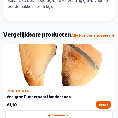
Vanaf €70 bestelbedrag is de verzending gratis voor het
eerste pakket (tot 15 kg).
Vergelijkbare producten
Alle Hondensnoepjes →
DOG TREATS
Vadigran Runderpoot Hondensnack
€1,10
Bekijk
Toevoegen