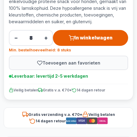
enkelvoudige proteïne snack voor honden, gemaakt van
100% lamskophuid. Deze hypoallergene snack is vrij van
kleurstoffen, chemische producten, toevoegingen,
bewaarmiddelen en suiker, en glutenvrij.
−
+
In winkelwagen
Min. bestelhoeveelheid: 8 stuks
Toevoegen aan favorieten
Leverbaar: levertijd 2-5 werkdagen
Veilig betalen
Gratis v.a. €70*
14 dagen retour
Gratis verzending v.a. €70*
Veilig betalen
14 dagen retour
VISA
Bancontact
iDEAL