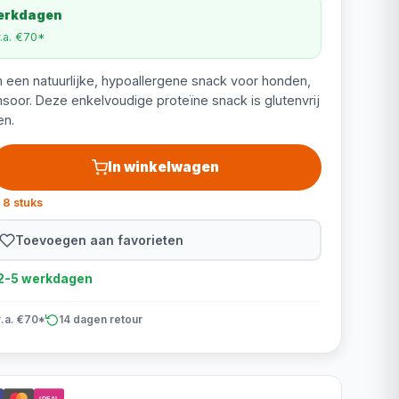
werkdagen
v.a. €70*
 een natuurlijke, hypoallergene snack voor honden,
oor. Deze enkelvoudige proteïne snack is glutenvrij
en.
In winkelwagen
 8 stuks
Toevoegen aan favorieten
d 2-5 werkdagen
v.a. €70*
14 dagen retour
iDEAL