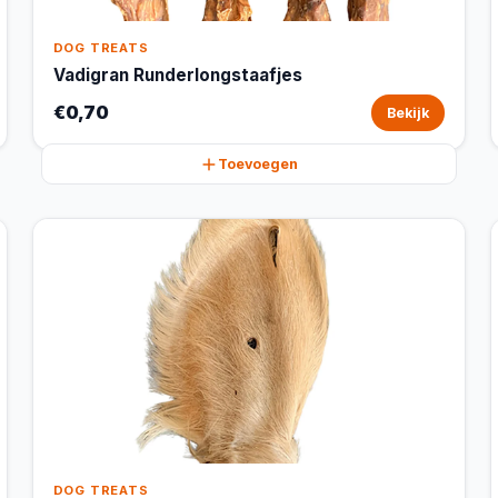
DOG TREATS
Vadigran Runderlongstaafjes
€0,70
Bekijk
Toevoegen
DOG TREATS