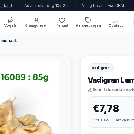
derland
|
Advies elke dag 10u-20u
|
Veilig betalen via iDEAL
|
Vogels
Knaagdieren
Fantail
Aanbiedingen
Contact
densnack
Vadigran
Vadigran La
Schrijf de eerste rev
€7,78
incl. BTW · Artikelnu