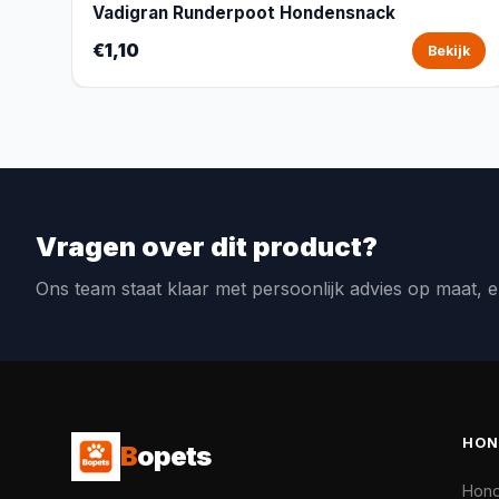
Vadigran Runderpoot Hondensnack
€1,10
Bekijk
Vragen over dit product?
Ons team staat klaar met persoonlijk advies op maat, e
HON
B
opets
Hon