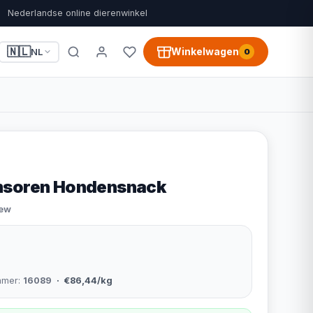
Nederlandse online dierenwinkel
🇳🇱
Winkelwagen
NL
0
msoren Hondensnack
iew
mmer:
16089
· €86,44/kg