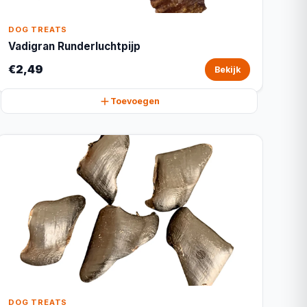
DOG TREATS
Vadigran Runderluchtpijp
€2,49
Bekijk
Toevoegen
DOG TREATS