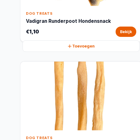
DOG TREATS
Vadigran Runderpoot Hondensnack
€1,10
Bekijk
Toevoegen
DOG TREATS