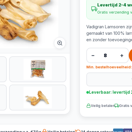
Levertijd 2-4 
Gratis verzending 
Vadigran Lamsoren zijn
gemaakt van 100% lams
en zonder toevoeging
−
+
Min. bestelhoeveelheid:
Leverbaar: levertij
Veilig betalen
Gratis 
verzending v.a. €70*
Veilig betalen
14 dagen retour
VISA
Bancontact