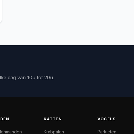
lke dag van 10u tot 20u.
DEN
KATTEN
VOGELS
denmanden
Krabpalen
Parkieten