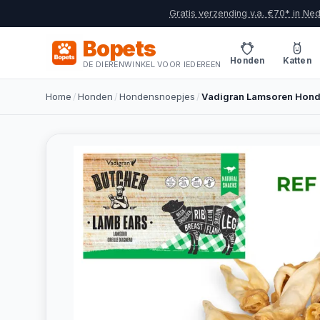
Gratis verzending v.a. €70* in Ne
Bopets
Honden
Katten
DE DIERENWINKEL VOOR IEDEREEN
Home
/
Honden
/
Hondensnoepjes
/
Vadigran Lamsoren Hon