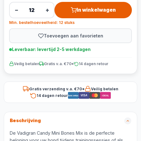
−
+
In winkelwagen
Min. bestelhoeveelheid: 12 stuks
Toevoegen aan favorieten
Leverbaar: levertijd 2-5 werkdagen
Veilig betalen
Gratis v.a. €70*
14 dagen retour
Gratis verzending v.a. €70*
Veilig betalen
14 dagen retour
VISA
Bancontact
iDEAL
Beschrijving
De Vadigran Candy Mini Bones Mix is de perfecte
beloning voor uw hond tijdens trainingssessies of als