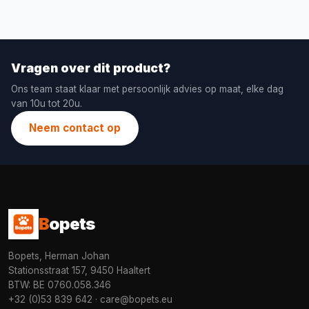
Vragen over dit product?
Ons team staat klaar met persoonlijk advies op maat, elke dag
van 10u tot 20u.
Neem contact op
B
opets
Bopets, Herman Johan
Stationsstraat 157, 9450 Haaltert
BTW: BE 0760.058.346
+32 (0)53 839 642
·
care@bopets.eu