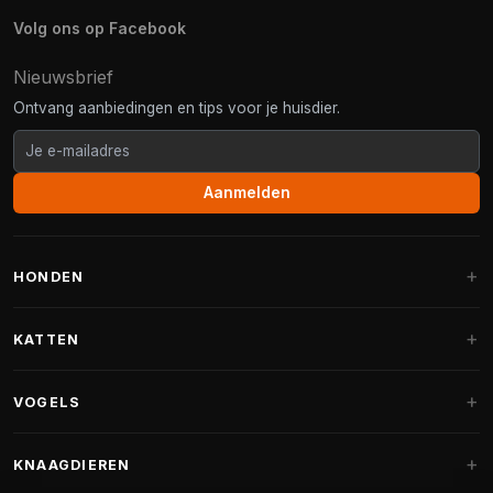
Volg ons op Facebook
Nieuwsbrief
Ontvang aanbiedingen en tips voor je huisdier.
Aanmelden
HONDEN
Hondenmanden
KATTEN
Hondenkussens
Krabpalen
VOGELS
Fantail hondenmanden
Krabpaal grote katten
Hondenvoer
Parkieten
KNAAGDIEREN
Krabpalen voor Maine Coon
Hondensnoepjes & Snacks