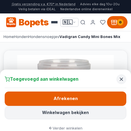
Gratis verzending v.a. €70* in Nederland
Advies elke dag 10u-20u
Veilig betalen via iDEAL
Nederlandse online dierenwinkel
Bopets
🇳🇱
0
Home
Honden
Hondensnoepjes
Vadigran Candy Mini Bones Mix
Toegevoegd aan winkelwagen
Afrekenen
Winkelwagen bekijken
Verder winkelen