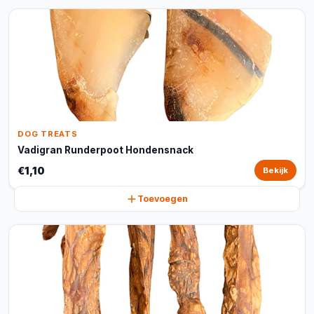
DOG TREATS
Vadigran Runderpoot Hondensnack
€1,10
Bekijk
Toevoegen