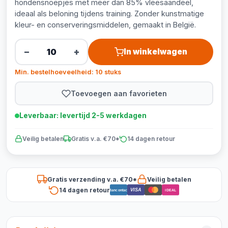
hondensnoepjes met meer dan 85% vleesaandeel,
ideaal als beloning tijdens training. Zonder kunstmatige
kleur- en conserveringsmiddelen, gemaakt in België.
−
+
In winkelwagen
Min. bestelhoeveelheid: 10 stuks
Toevoegen aan favorieten
Leverbaar: levertijd 2-5 werkdagen
Veilig betalen
Gratis v.a. €70*
14 dagen retour
Gratis verzending v.a. €70*
Veilig betalen
14 dagen retour
VISA
Bancontact
iDEAL