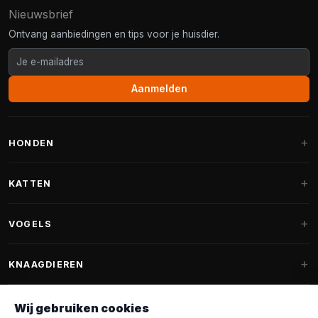
Nieuwsbrief
Ontvang aanbiedingen en tips voor je huisdier.
Aanmelden
HONDEN
Hondenmanden
KATTEN
Hondenkussens
Krabpalen
VOGELS
Fantail hondenmanden
Krabpaal grote katten
Hondenvoer
Parkieten
KNAAGDIEREN
Krabpalen voor Maine Coon
Hondensnoepjes & Snacks
Vogelvoer binnenvogels
Krabpaal onderdelen
Konijnenvoer
Wij gebruiken cookies
Hondenspeelgoed
Voederhuisjes