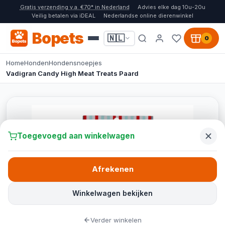
Gratis verzending v.a. €70* in Nederland
Advies elke dag 10u-20u
Veilig betalen via iDEAL
Nederlandse online dierenwinkel
Bopets
🇳🇱
0
Home
Honden
Hondensnoepjes
Vadigran Candy High Meat Treats Paard
Toegevoegd aan winkelwagen
Afrekenen
Winkelwagen bekijken
Verder winkelen