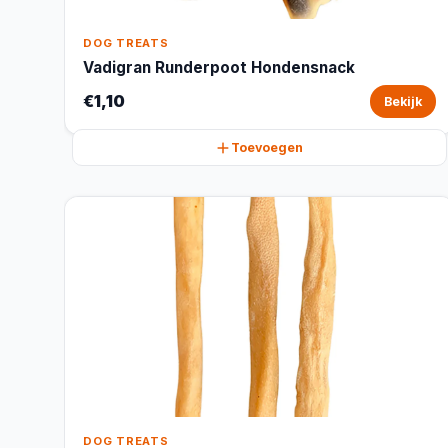
DOG TREATS
Vadigran Runderpoot Hondensnack
€1,10
Bekijk
Toevoegen
DOG TREATS