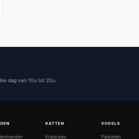
lke dag van 10u tot 20u.
DEN
KATTEN
VOGELS
denmanden
Krabpalen
Parkieten