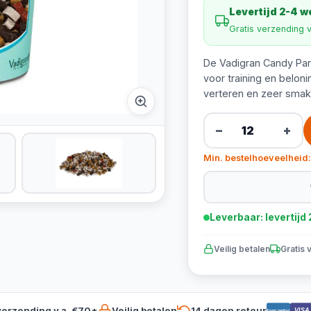
Levertijd 2-4 
Gratis verzending 
De Vadigran Candy Part
voor training en beloni
verteren en zeer smake
−
+
Min. bestelhoeveelheid:
Leverbaar: levertij
Veilig betalen
Gratis 
verzending v.a. €70*
Veilig betalen
14 dagen retour
VISA
Bancontact