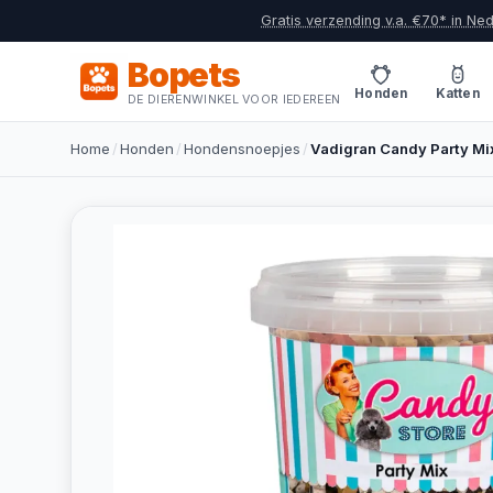
Gratis verzending v.a. €70* in Ne
Bopets
Honden
Katten
DE DIERENWINKEL VOOR IEDEREEN
Home
/
Honden
/
Hondensnoepjes
/
Vadigran Candy Party Mi