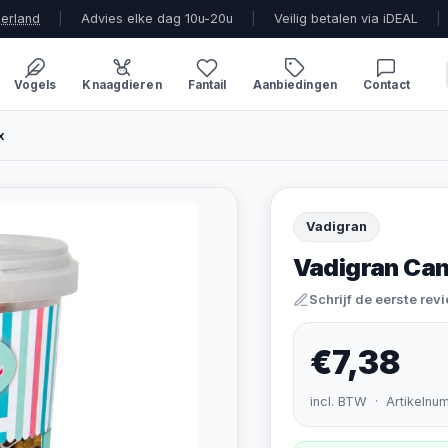
derland
|
Advies elke dag 10u-20u
|
Veilig betalen via iDEAL
|
Vogels
Knaagdieren
Fantail
Aanbiedingen
Contact
x
Vadigran
Vadigran Can
Schrijf de eerste rev
€7,38
incl. BTW · Artikelnu