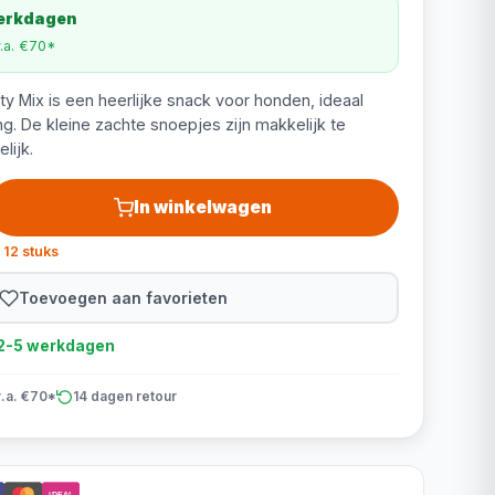
werkdagen
v.a. €70*
y Mix is een heerlijke snack voor honden, ideaal
ng. De kleine zachte snoepjes zijn makkelijk te
lijk.
In winkelwagen
 12 stuks
Toevoegen aan favorieten
d 2-5 werkdagen
v.a. €70*
14 dagen retour
iDEAL