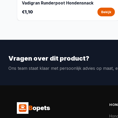
Vadigran Runderpoot Hondensnack
€1,10
Bekijk
Vragen over dit product?
Ons team staat klaar met persoonlijk advies op maat, e
HON
B
opets
Hon