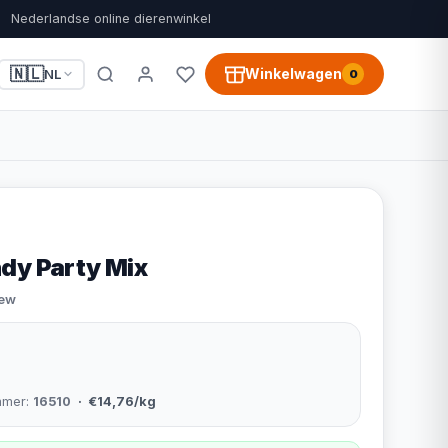
Nederlandse online dierenwinkel
🇳🇱
Winkelwagen
NL
0
dy Party Mix
iew
mmer:
16510
· €14,76/kg