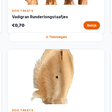
DOG TREATS
Vadigran Runderlongstaafjes
€0,70
Bekijk
Toevoegen
DOG TREATS