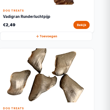
DOG TREATS
Vadigran Runderluchtpijp
€2,49
Bekijk
Toevoegen
DOG TREATS