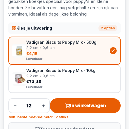
gebakken koekjes speciaal voor puppy's en kleine
honden. Ze bevatten een laag vetgehalte en zijn rijk aan
vitaminen, ideaal als dagelijkse beloning.
Kies je uitvoering
2 opties
Vadigran Biscuits Puppy Mix - 500g
2,2 cm x 0,6 cm
€4,18
Leverbaar
Vadigran Biscuits Puppy Mix - 10kg
2,2 cm x 0,6 cm
€73,85
Leverbaar
−
+
In winkelwagen
Min. bestelhoeveelheid: 12 stuks