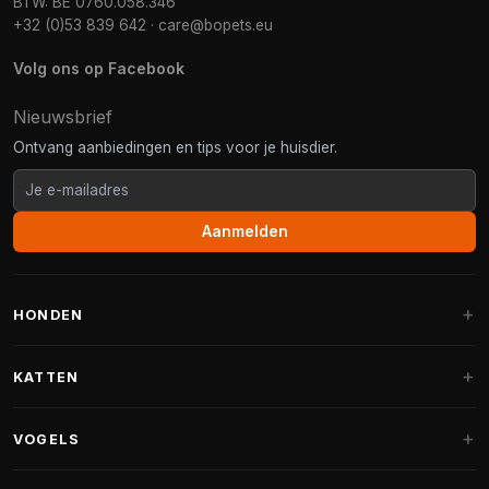
BTW: BE 0760.058.346
+32 (0)53 839 642
·
care@bopets.eu
Volg ons op Facebook
Nieuwsbrief
Ontvang aanbiedingen en tips voor je huisdier.
Aanmelden
HONDEN
Hondenmanden
KATTEN
Hondenkussens
Krabpalen
VOGELS
Fantail hondenmanden
Krabpaal grote katten
Hondenvoer