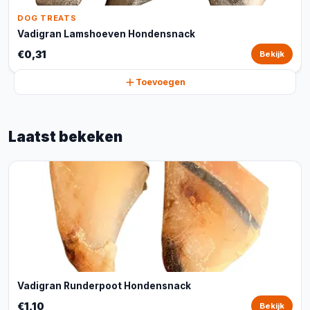
DOG TREATS
Vadigran Lamshoeven Hondensnack
€0,31
Bekijk
Toevoegen
Laatst bekeken
Vadigran Runderpoot Hondensnack
€1,10
Bekijk