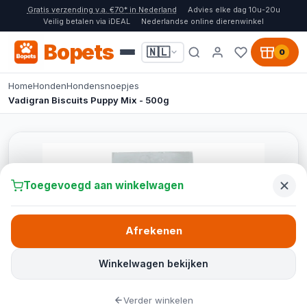
Gratis verzending v.a. €70* in Nederland
Advies elke dag 10u-20u
Veilig betalen via iDEAL
Nederlandse online dierenwinkel
Bopets
🇳🇱
0
Home
Honden
Hondensnoepjes
Vadigran Biscuits Puppy Mix - 500g
Toegevoegd aan winkelwagen
Afrekenen
Winkelwagen bekijken
Verder winkelen