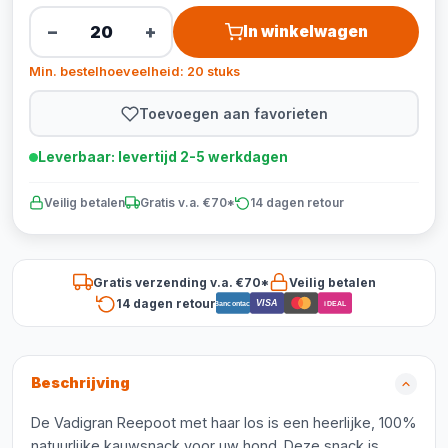
−
+
In winkelwagen
Min. bestelhoeveelheid: 20 stuks
Toevoegen aan favorieten
Leverbaar: levertijd 2-5 werkdagen
Veilig betalen
Gratis v.a. €70*
14 dagen retour
Gratis verzending v.a. €70*
Veilig betalen
14 dagen retour
VISA
Bancontact
iDEAL
Beschrijving
De Vadigran Reepoot met haar los is een heerlijke, 100%
natuurlijke kauwsnack voor uw hond. Deze snack is