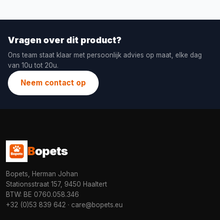
Vragen over dit product?
Ons team staat klaar met persoonlijk advies op maat, elke dag
van 10u tot 20u.
Neem contact op
B
opets
Bopets, Herman Johan
Stationsstraat 157, 9450 Haaltert
BTW: BE 0760.058.346
+32 (0)53 839 642
·
care@bopets.eu