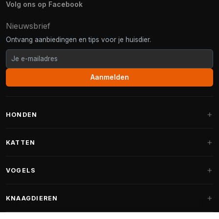
Volg ons op Facebook
Nieuwsbrief
Ontvang aanbiedingen en tips voor je huisdier.
Aanmelden
HONDEN
Hondenmanden
KATTEN
Hondenkussens
Krabpalen
VOGELS
Fantail hondenmanden
Krabpaal grote katten
Hondenvoer
Parkieten
KNAAGDIEREN
Krabpalen voor Maine Coon
Hondensnoepjes & Snacks
Vogelvoer binnenvogels