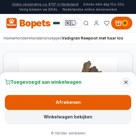
Gratis verzending v.a. €70* in Nederland
Advies elke dag 10u-20u
Veilig betalen via iDEAL
Nederlandse online dierenwinkel
Bopets
🇳🇱
0
Home
Honden
Hondensnoepjes
Vadigran Reepoot met haar los
Toegevoegd aan winkelwagen
Afrekenen
Winkelwagen bekijken
Verder winkelen