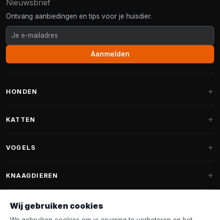
Nieuwsbrief
Ontvang aanbiedingen en tips voor je huisdier.
Aanmelden
HONDEN
Hondenmanden
KATTEN
Hondenkussens
Krabpalen
VOGELS
Fantail hondenmanden
Krabpaal grote katten
Hondenvoer
Parkieten
KNAAGDIEREN
Krabpalen voor Maine Coon
Hondensnoepjes & Snacks
Vogelvoer binnenvogels
Krabpaal onderdelen
Konijnenvoer
Wij gebruiken cookies
Hondenspeelgoed
Voederhuisjes
FANTAIL
Krabtonnen
Knaagdierenvoer