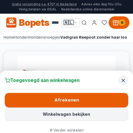
Gratis verzending v.a. €70* in Nederland
Advies elke dag 10u-20u
Veilig betalen via iDEAL
Nederlandse online dierenwinkel
Bopets
🇳🇱
0
Home
Honden
Hondensnoepjes
Vadigran Reepoot zonder haar los
Toegevoegd aan winkelwagen
Afrekenen
Winkelwagen bekijken
Verder winkelen