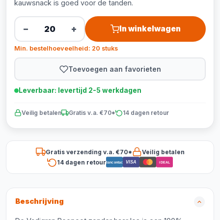
kauwsnack is goed voor de tanden.
−
+
In winkelwagen
Min. bestelhoeveelheid: 20 stuks
Toevoegen aan favorieten
Leverbaar: levertijd 2-5 werkdagen
Veilig betalen
Gratis v.a. €70*
14 dagen retour
Gratis verzending v.a. €70*
Veilig betalen
14 dagen retour
VISA
Bancontact
iDEAL
Beschrijving