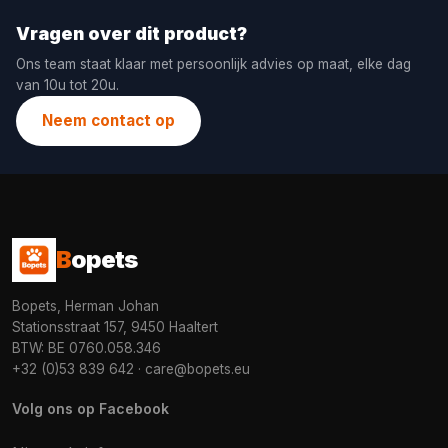
Vragen over dit product?
Ons team staat klaar met persoonlijk advies op maat, elke dag
van 10u tot 20u.
Neem contact op
B
opets
Bopets, Herman Johan
Stationsstraat 157, 9450 Haaltert
BTW: BE 0760.058.346
+32 (0)53 839 642
·
care@bopets.eu
Volg ons op Facebook