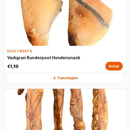
DOG TREATS
Vadigran Runderpoot Hondensnack
€1,10
Bekijk
Toevoegen