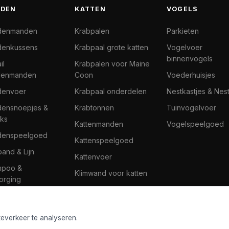
DEN
KATTEN
VOGELS
denmanden
Krabpalen
Parkieten
enkussens
Krabpaal grote katten
Vogelvoer
binnenvogels
il
Krabpalen voor Maine
denmanden
Coon
Voederhuisjes
denvoer
Krabpaal onderdelen
Nestkastjes & Nes
ensnoepjes &
Krabtonnen
Tuinvogelvoer
ks
Kattenmanden
Vogelspeelgoed
denspeelgoed
Kattenspeelgoed
band & Lijn
Kattenvoer
mpoo &
Klimwand voor katten
orging
teverkeer te analyseren.