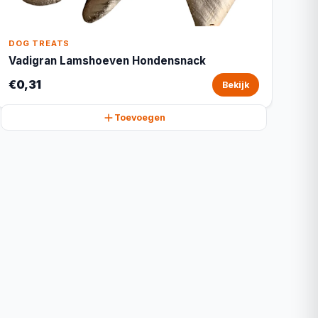
DOG TREATS
Vadigran Lamshoeven Hondensnack
€0,31
Bekijk
Toevoegen