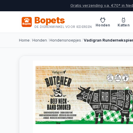
Gratis verzending v.a. €70* in Ne
Bopets
Honden
Katten
DE DIERENWINKEL VOOR IEDEREEN
Home
/
Honden
/
Hondensnoepjes
/
Vadigran Rundernekspie