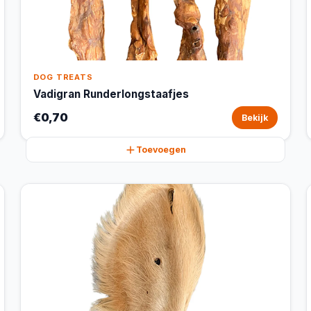
DOG TREATS
Vadigran Runderlongstaafjes
€0,70
Bekijk
Toevoegen