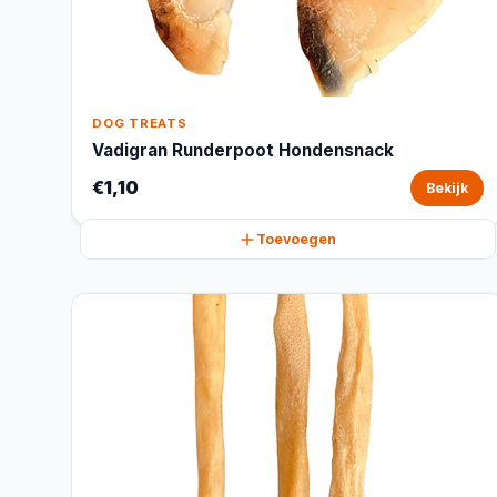
DOG TREATS
Vadigran Runderpoot Hondensnack
€1,10
Bekijk
Toevoegen