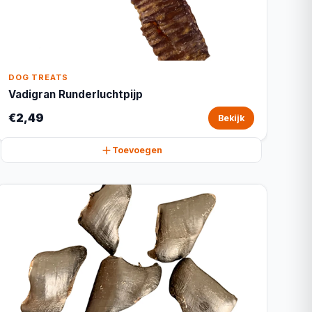
DOG TREATS
Vadigran Runderluchtpijp
€2,49
Bekijk
Toevoegen