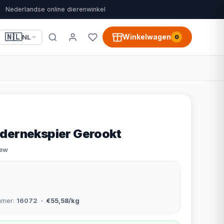
Nederlandse online dierenwinkel
🇳🇱
Winkelwagen
NL
0
dernekspier Gerookt
iew
mmer:
16072
· €55,58/kg