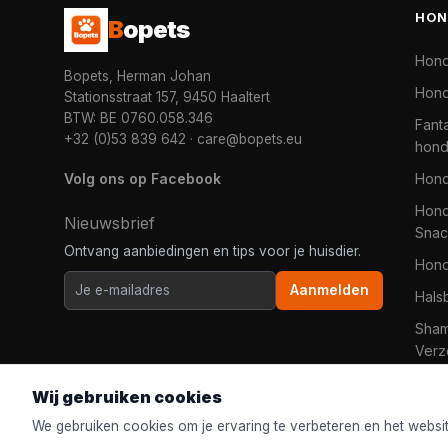
HON
B
opets
Hon
Bopets, Herman Johan
Hond
Stationsstraat 157, 9450 Haaltert
BTW: BE 0760.058.346
Fanta
+32 (0)53 839 642
·
care@bopets.eu
hon
Volg ons op Facebook
Hon
Hond
Nieuwsbrief
Snac
Ontvang aanbiedingen en tips voor je huisdier.
Hon
Aanmelden
Hals
Sha
Verz
Wij gebruiken cookies
We gebruiken cookies om je ervaring te verbeteren en het websi