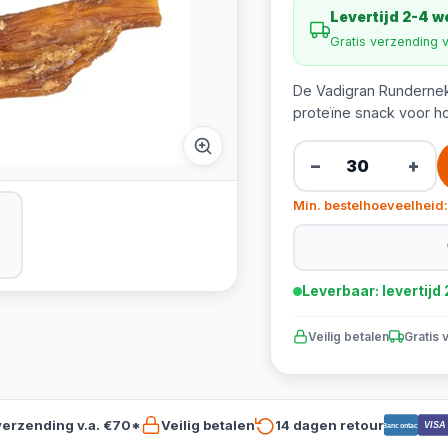
Levertijd 2-4 
Gratis verzending 
De Vadigran Runderneks
proteïne snack voor h
−
+
Min. bestelhoeveelheid:
Leverbaar: levertij
Veilig betalen
Gratis 
verzending v.a. €70*
Veilig betalen
14 dagen retour
VISA
Bancontact