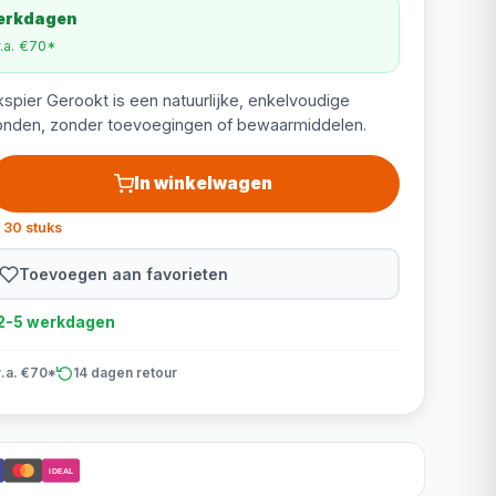
werkdagen
v.a. €70*
pier Gerookt is een natuurlijke, enkelvoudige
onden, zonder toevoegingen of bewaarmiddelen.
In winkelwagen
 30 stuks
Toevoegen aan favorieten
d 2-5 werkdagen
v.a. €70*
14 dagen retour
iDEAL