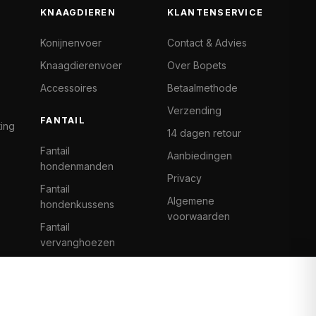
KNAAGDIEREN
KLANTENSERVICE
Konijnenvoer
Contact & Advies
Knaagdierenvoer
Over Bopets
Accessoires
Betaalmethode
Verzending
FANTAIL
ting
14 dagen retour
Fantail
Aanbiedingen
hondenmanden
Privacy
Fantail
Algemene
hondenkussens
voorwaarden
Fantail
vervanghoezen
Cat Climb Fantail