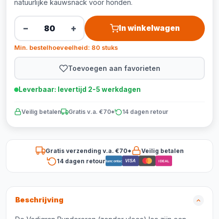
natuurlijke kauwsnack voor honden.
−
+
In winkelwagen
Min. bestelhoeveelheid: 80 stuks
Toevoegen aan favorieten
Leverbaar: levertijd 2-5 werkdagen
Veilig betalen
Gratis v.a. €70*
14 dagen retour
Gratis verzending v.a. €70*
Veilig betalen
14 dagen retour
VISA
Bancontact
iDEAL
Beschrijving