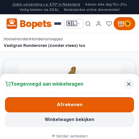
Gratis verzending v.a. €70* in Nederland
Advies elke dag 10u-20u
Veilig betalen via iDEAL
Nederlandse online dierenwinkel
Bopets
🇳🇱
0
Home
Honden
Hondensnoepjes
Vadigran Runderoren (zonder vlees) los
Toegevoegd aan winkelwagen
Afrekenen
Winkelwagen bekijken
Verder winkelen