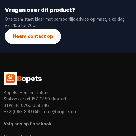
Vragen over dit product?
Ons team staat klaar met persoonlijk advies op maat, elke dag
van 10u tot 20u.
Neem contact op
B
opets
Bopets, Herman Johan
Stationsstraat 157, 9450 Haaltert
BTW: BE 0760.058.346
+32 (0)53 839 642
·
care@bopets.eu
Volg ons op Facebook