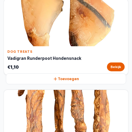
DOG TREATS
Vadigran Runderpoot Hondensnack
€1,10
Bekijk
Toevoegen