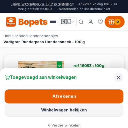
Gratis verzending v.a. €70* in Nederland
Advies elke dag 10u-20u
Veilig betalen via iDEAL
Nederlandse online dierenwinkel
Bopets
🇳🇱
0
Home
Honden
Hondensnoepjes
Vadigran Runderpens Hondensnack - 100 g
Toegevoegd aan winkelwagen
Afrekenen
Winkelwagen bekijken
Verder winkelen