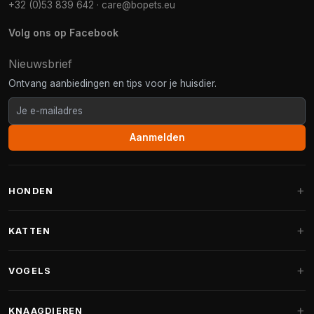
+32 (0)53 839 642
·
care@bopets.eu
Volg ons op Facebook
Nieuwsbrief
Ontvang aanbiedingen en tips voor je huisdier.
Aanmelden
HONDEN
Hondenmanden
KATTEN
Hondenkussens
Krabpalen
VOGELS
Fantail hondenmanden
Krabpaal grote katten
Hondenvoer
Parkieten
KNAAGDIEREN