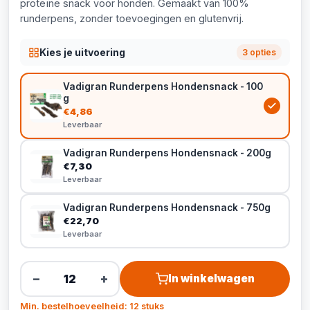
proteïne snack voor honden. Gemaakt van 100%
runderpens, zonder toevoegingen en glutenvrij.
Kies je uitvoering
3 opties
Vadigran Runderpens Hondensnack - 100
g
€4,86
Leverbaar
Vadigran Runderpens Hondensnack - 200g
€7,30
Leverbaar
Vadigran Runderpens Hondensnack - 750g
€22,70
Leverbaar
−
+
In winkelwagen
Min. bestelhoeveelheid: 12 stuks