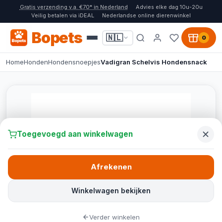
Gratis verzending v.a. €70* in Nederland
Advies elke dag 10u-20u
Veilig betalen via iDEAL
Nederlandse online dierenwinkel
Bopets
🇳🇱
0
Home
Honden
Hondensnoepjes
Vadigran Schelvis Hondensnack
Toegevoegd aan winkelwagen
Afrekenen
Winkelwagen bekijken
Verder winkelen