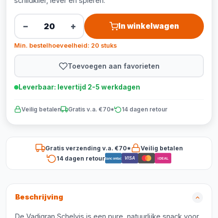
schildklier, lever en spieren.
−
+
In winkelwagen
Min. bestelhoeveelheid: 20 stuks
Toevoegen aan favorieten
Leverbaar: levertijd 2-5 werkdagen
Veilig betalen
Gratis v.a. €70*
14 dagen retour
Gratis verzending v.a. €70*
Veilig betalen
14 dagen retour
VISA
Bancontact
iDEAL
Beschrijving
De Vadigran Schelvis is een pure, natuurlijke snack voor