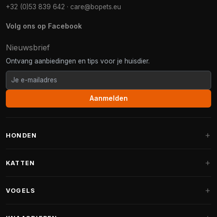
+32 (0)53 839 642
·
care@bopets.eu
Volg ons op Facebook
Nieuwsbrief
Ontvang aanbiedingen en tips voor je huisdier.
Aanmelden
HONDEN
Hondenmanden
KATTEN
Hondenkussens
Krabpalen
VOGELS
Fantail hondenmanden
Krabpaal grote katten
Hondenvoer
Parkieten