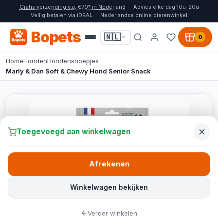
Gratis verzending v.a. €70* in Nederland
Advies elke dag 10u-20u
Veilig betalen via iDEAL
Nederlandse online dierenwinkel
Bopets
🇳🇱
0
Home
Honden
Hondensnoepjes
Marly & Dan Soft & Chewy Hond Senior Snack
Toegevoegd aan winkelwagen
Afrekenen
Winkelwagen bekijken
Verder winkelen