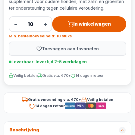
supplement voor oudere honden, met zalm en groenten
ter ondersteuning tegen cellulaire veroudering.
−
+
In winkelwagen
Min. bestelhoeveelheid: 10 stuks
Toevoegen aan favorieten
Leverbaar: levertijd 2-5 werkdagen
Veilig betalen
Gratis v.a. €70*
14 dagen retour
Gratis verzending v.a. €70*
Veilig betalen
14 dagen retour
VISA
Bancontact
iDEAL
Beschrijving