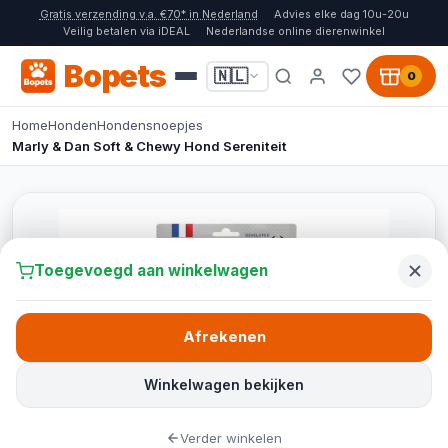
Gratis verzending v.a. €70* in Nederland
Advies elke dag 10u-20u
Veilig betalen via iDEAL
Nederlandse online dierenwinkel
Bopets
🇳🇱
0
Home
Honden
Hondensnoepjes
Marly & Dan Soft & Chewy Hond Sereniteit
Toegevoegd aan winkelwagen
Afrekenen
Winkelwagen bekijken
Verder winkelen