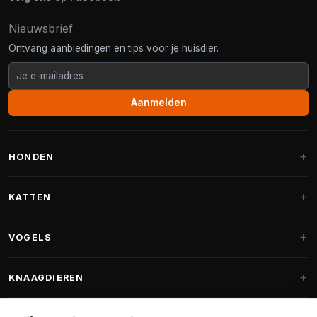
Nieuwsbrief
Ontvang aanbiedingen en tips voor je huisdier.
Aanmelden
HONDEN
Hondenmanden
KATTEN
Hondenkussens
Krabpalen
VOGELS
Fantail hondenmanden
Krabpaal grote katten
Hondenvoer
Parkieten
KNAAGDIEREN
Krabpalen voor Maine Coon
Hondensnoepjes & Snacks
Vogelvoer binnenvogels
Krabpaal onderdelen
Konijnenvoer