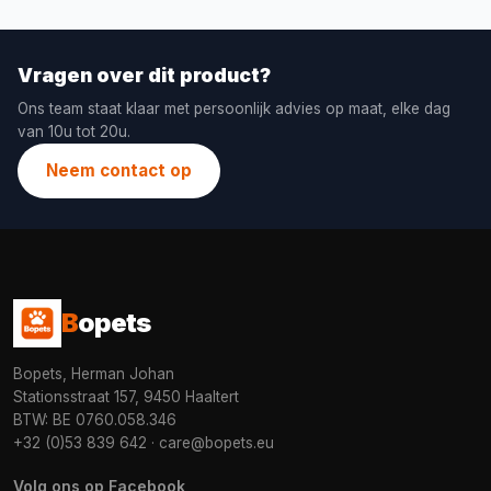
Vragen over dit product?
Ons team staat klaar met persoonlijk advies op maat, elke dag
van 10u tot 20u.
Neem contact op
B
opets
Bopets, Herman Johan
Stationsstraat 157, 9450 Haaltert
BTW: BE 0760.058.346
+32 (0)53 839 642
·
care@bopets.eu
Volg ons op Facebook