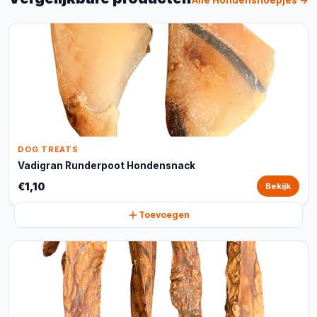
Alle Hondensnoepjes →
DOG TREATS
Vadigran Runderpoot Hondensnack
€1,10
Bekijk
Toevoegen