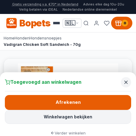
Gratis verzending v.a. €70* in Nederland
Advies elke dag 10u-20u
Veilig betalen via iDEAL
Nederlandse online dierenwinkel
Bopets
🇳🇱
0
Home
Honden
Hondensnoepjes
Vadigran Chicken Soft Sandwich - 70g
Toegevoegd aan winkelwagen
Afrekenen
Winkelwagen bekijken
Verder winkelen